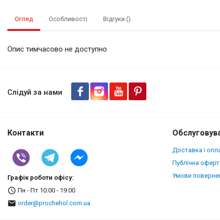
Огляд
Особливості
Відгуки ()
Опис тимчасово не доступно
Чохол книжка Stenk Prime для
Слідуй за нами
Контакти
Обслуговува
Доставка і опл
Публічна оферт
Умови повернен
Графік роботи офісу:
Пн - Пт 10:00 - 19:00
order@prochehol.com.ua