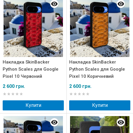
Накладка SkinBacker
Накладка SkinBacker
Python Scales для Google
Python Scales для Google
Pixel 10 Червоний
Pixel 10 Коричневий
2 600 грн.
2 600 грн.
Купити
Купити