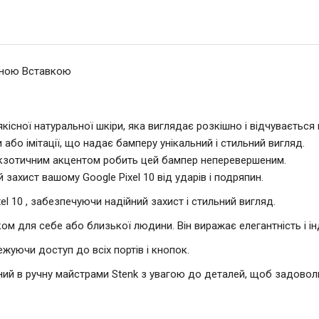
ичною Вставкою
кісної натуральної шкіри, яка виглядає розкішно і відчувається
и або імітації, що надає бамперу унікальний і стильний вигляд.
екзотичним акцентом робить цей бампер неперевершеним.
захист вашому Google Pixel 10 від ударів і подряпин.
el 10 , забезпечуючи надійний захист і стильний вигляд.
м для себе або близької людини. Він виражає елегантність і ін
ежуючи доступ до всіх портів і кнопок.
ний в ручну майстрами Stenk з увагою до деталей, щоб задоволь