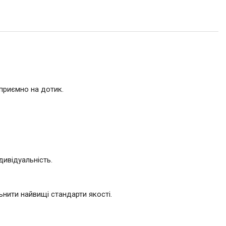
 приємно на дотик.
дивідуальність.
нити найвищі стандарти якості.