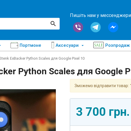
Пишіть нам у мессенджери
Портмоне
Аксесуари
Розпродаж
tenk ExBacker Python Scales для Google Pixel 10
er Python Scales для Google Pi
Зможемо відправити товар:
3 700 грн.