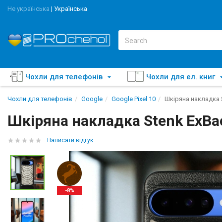
Не українська
|
Українська
Чохли для телефонів
Чохли для ел. книг
Чохли для телефонів
Google
Google Pixel 10
Шкіряна накладка S
Шкіряна накладка Stenk ExBack
Написати відгук
-8%