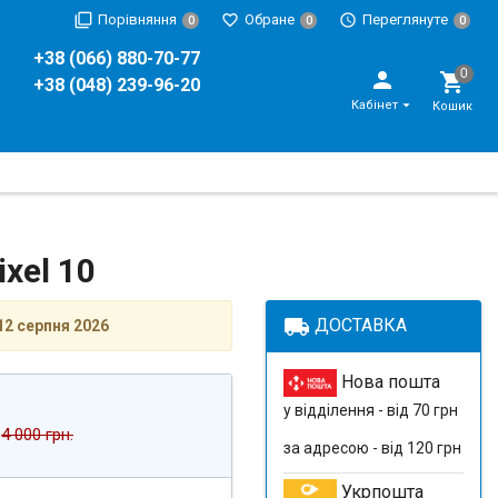
Порівняння
Обране
Переглянуте
0
0
0
+38 (066) 880-70-77
+38 (048) 239-96-20
Кабінет
Кошик
xel 10
local_shipping
ДОСТАВКА
12 серпня 2026
Нова пошта
у відділення - від 70 грн
4 000 грн.
за адресою - від 120 грн
Укрпошта