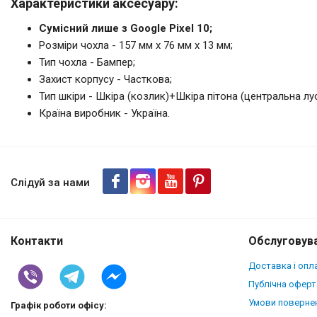
Характеристики аксесуару:
Сумісний лише з Google Pixel 10;
Розміри чохла - 157 мм x 76 мм x 13 мм;
Тип чохла - Бампер;
Захист корпусу - Часткова;
Тип шкіри - Шкіра (козлик)+Шкіра пітона (центральна лус
Країна виробник - Україна.
Шкіряна накладка Stenk ExBack
Слідуй за нами
Контакти
Обслуговува
Доставка і опл
Публічна оферт
Умови повернен
Графік роботи офісу: