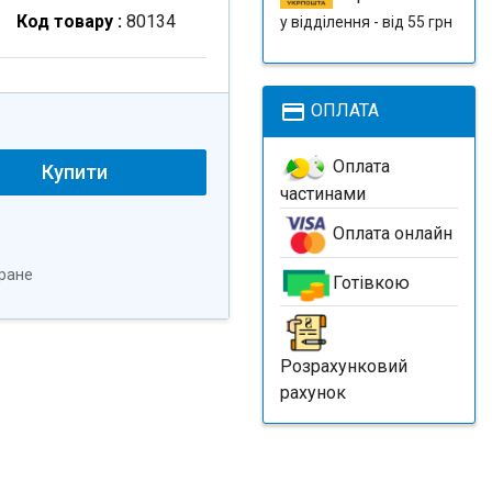
Код товару :
80134
у відділення - від 55 грн
payment
ОПЛАТА
Оплата
Купити
частинами
Оплата онлайн
ране
Готівкою
Розрахунковий
рахунок