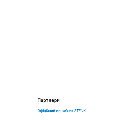
4 000 грн.
Купити
3 700 грн.
Партнери
Офіційний виробник STENK