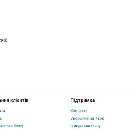
ка).
er Python Scales для Google Pixel 10
ння клієнтів
Підтримка
ата
Контакти
а
Зворотній зв'язок
ня та обміну
Відгуки магазину