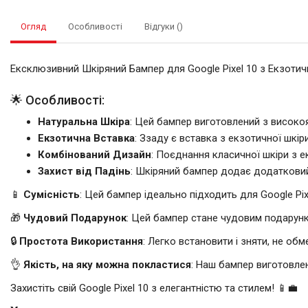
Огляд
Особливості
Відгуки ()
Ексклюзивний Шкіряний Бампер для Google Pixel 10 з Екзот
🌟 Особливості:
Натуральна Шкіра
: Цей бампер виготовлений з високоя
Екзотична Вставка
: Ззаду є вставка з екзотичної шкір
Комбінований Дизайн
: Поєднання класичної шкіри з 
Захист від Падінь
: Шкіряний бампер додає додатковий 
📱
Сумісність
: Цей бампер ідеально підходить для Google Pix
🎁
Чудовий Подарунок
: Цей бампер стане чудовим подарунко
🔒
Простота Використання
: Легко встановити і зняти, не обм
👌
Якість, на яку можна покластися
: Наш бампер виготовле
Захистіть свій Google Pixel 10 з елегантністю та стилем! 📱💼