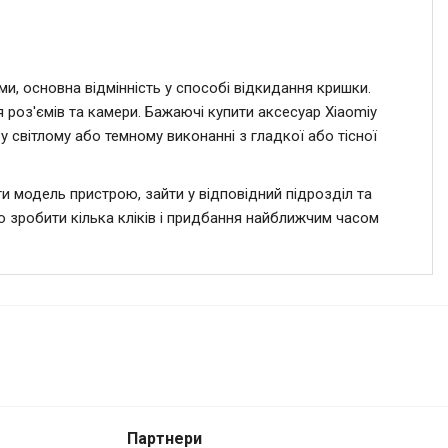
и, основна відмінність у способі відкидання кришки.
роз'ємів та камери. Бажаючі
купити аксесуар Xiaomi
у
 у світлому або темному виконанні з гладкої або тісної
ти модель пристрою, зайти у відповідний підрозділ та
о зробити кілька кліків і придбання найближчим часом
Партнери