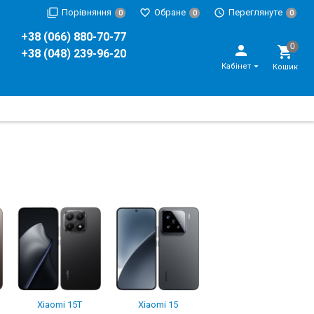
Порівняння
Обране
Переглянуте
0
0
0
+38 (066) 880-70-77
+38 (048) 239-96-20
Кабінет
Кошик
Xiaomi 15T
Xiaomi 15