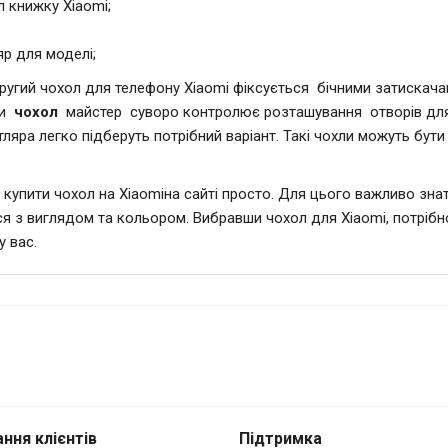
л книжку Xiaomi;
яр для моделі;
ругий
чохол для телефону Xiaomi
фіксується бічними затискачам
чи
чохол
майстер суворо контролює розташування отворів для 
тляра легко підберуть потрібний варіант. Такі чохли можуть бути
а
купити чохол на Xiaomi
на сайті просто. Для цього важливо зна
ся з виглядом та кольором. Вибравши
чохол для Xiaomi, потрібн
у вас.
ння клієнтів
Підтримка