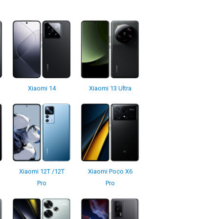
Xiaomi 14
Xiaomi 13 Ultra
Xiaomi 12T /12T
Xiaomi Poco X6
Pro
Pro