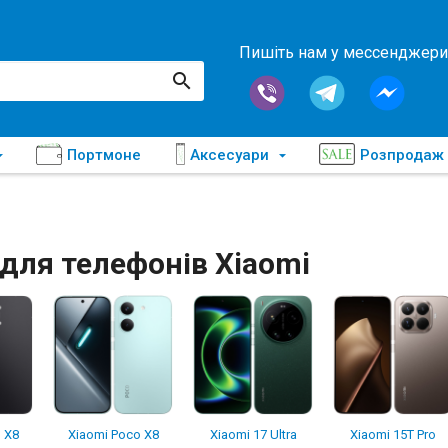
Пишіть нам у мессенджери
Портмоне
Аксесуари
Розпродаж
для телефонів Xiaomi
 X8
Xiaomi Poco X8
Xiaomi 17 Ultra
Xiaomi 15T Pro