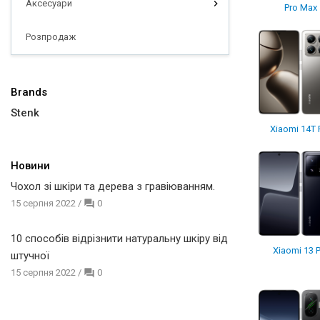
Аксесуари
Pro Max
Розпродаж
Brands
Stenk
Xiaomi 14T 
Новини
Чохол зі шкіри та дерева з гравіюванням.
15 серпня 2022
/
0
10 способів відрізнити натуральну шкіру від
Xiaomi 13 
штучної
15 серпня 2022
/
0