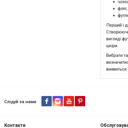
чохо
фліп;
футл
Перший і д
Створюю
вигляді фу
шкіри.
Вибрати т
визначити
виявиться 
Слідуй за нами
Контакти
Обслуговува