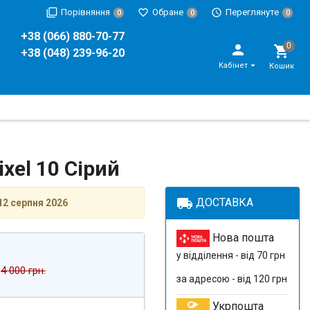
Порівняння
Обране
Переглянуте
0
0
0
+38 (066) 880-70-77
+38 (048) 239-96-20
Кабінет
Кошик
xel 10 Сірий
local_shipping
ДОСТАВКА
12 серпня 2026
Нова пошта
у відділення - від 70 грн
4 000 грн.
за адресою - від 120 грн
Укрпошта