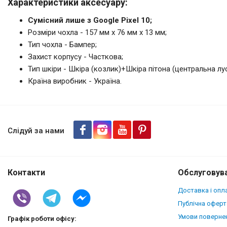
Характеристики аксесуару:
Сумісний лише з Google Pixel 10;
Розміри чохла - 157 мм x 76 мм x 13 мм;
Тип чохла - Бампер;
Захист корпусу - Часткова;
Тип шкіри - Шкіра (козлик)+Шкіра пітона (центральна лус
Країна виробник - Україна.
Шкіряна накладка Stenk ExBack
Сірий
Слідуй за нами
Контакти
Обслуговува
Доставка і опл
Публічна оферт
Умови повернен
Графік роботи офісу: