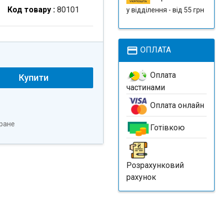
Код товару :
80101
у відділення - від 55 грн
payment
ОПЛАТА
Оплата
Купити
частинами
Оплата онлайн
ране
Готівкою
Розрахунковий
рахунок