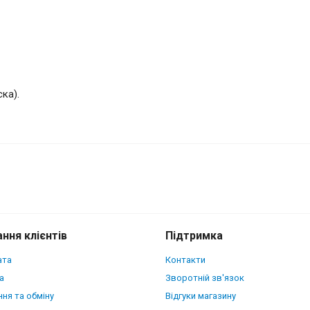
ка).
er Python Scales для Google Pixel 10
ння клієнтів
Підтримка
ата
Контакти
а
Зворотній зв'язок
ня та обміну
Відгуки магазину