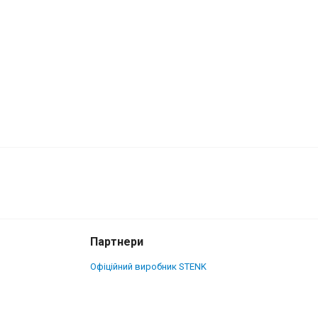
4 000 грн.
Купити
3 700 грн.
Партнери
Офіційний виробник STENK