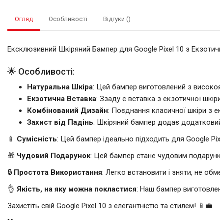
Огляд
Особливості
Відгуки ()
Ексклюзивний Шкіряний Бампер для Google Pixel 10 з Екзот
🌟 Особливості:
Натуральна Шкіра
: Цей бампер виготовлений з високоя
Екзотична Вставка
: Ззаду є вставка з екзотичної шкір
Комбінований Дизайн
: Поєднання класичної шкіри з 
Захист від Падінь
: Шкіряний бампер додає додатковий 
📱
Сумісність
: Цей бампер ідеально підходить для Google Pix
🎁
Чудовий Подарунок
: Цей бампер стане чудовим подарунко
🔒
Простота Використання
: Легко встановити і зняти, не обм
👌
Якість, на яку можна покластися
: Наш бампер виготовле
Захистіть свій Google Pixel 10 з елегантністю та стилем! 📱💼