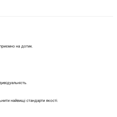
 приємно на дотик.
дивідуальність.
нити найвищі стандарти якості.