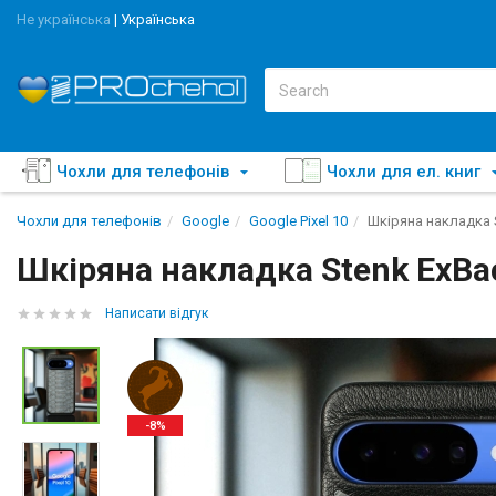
Не українська
|
Українська
Чохли для телефонів
Чохли для ел. книг
Чохли для телефонів
Google
Google Pixel 10
Шкіряна накладка S
Шкіряна накладка Stenk ExBack
Написати відгук
-8%