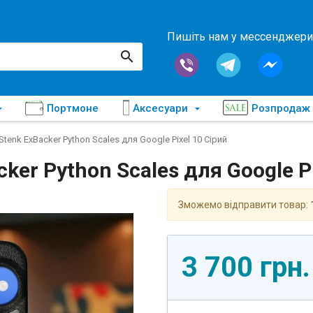
Пишіть нам у мессенджери
Портмоне
Аксесуари
Розпродаж
tenk ExBacker Python Scales для Google Pixel 10 Сірий
er Python Scales для Google Pi
Зможемо відправити товар:
3 700 грн.