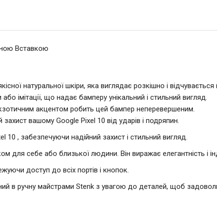
ичною Вставкою
кісної натуральної шкіри, яка виглядає розкішно і відчувається
и або імітації, що надає бамперу унікальний і стильний вигляд.
екзотичним акцентом робить цей бампер неперевершеним.
захист вашому Google Pixel 10 від ударів і подряпин.
el 10 , забезпечуючи надійний захист і стильний вигляд.
м для себе або близької людини. Він виражає елегантність і ін
ежуючи доступ до всіх портів і кнопок.
ний в ручну майстрами Stenk з увагою до деталей, щоб задоволь