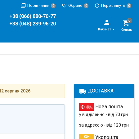
Порівняння
Обране
Переглянуте
0
0
0
+38 (066) 880-70-77
+38 (048) 239-96-20
Кабінет
Кошик
local_shipping
ДОСТАВКА
12 серпня 2026
Нова пошта
у відділення - від 70 грн
за адресою - від 120 грн
Укрпошта