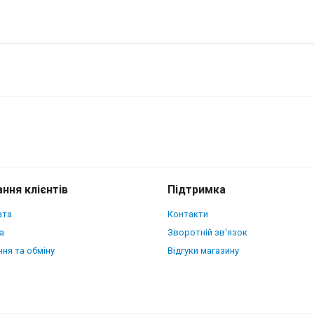
 для Realme 10 Pro Plus Чорна
ння клієнтів
Підтримка
ата
Контакти
а
Зворотній зв'язок
ня та обміну
Відгуки магазину