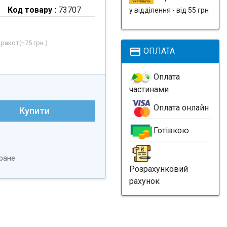
Код товару :
73707
у відділення - від 55 грн
рракот(+
75 грн.
)
payment
ОПЛАТА
Оплата
частинами
Оплата онлайн
Купити
Готівкою
ране
Розрахунковий
рахунок