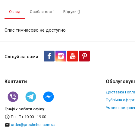
Огляд
Особливості
Відгуки ()
Опис тимчасово не доступно
Шкіряна накладка Stenk Cover
Слідуй за нами
Контакти
Обслуговува
Доставка і опл
Публічна оферт
Умови повернен
Графік роботи офісу:
Пн - Пт 10:00 - 19:00
order@prochehol.com.ua