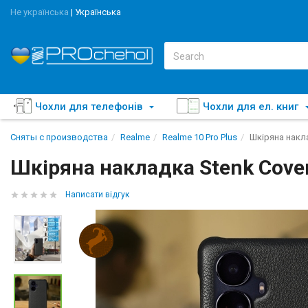
Не українська
|
Українська
Чохли для телефонів
Чохли для ел. книг
Сняты с производства
Realme
Realme 10 Pro Plus
Шкіряна накла
Шкіряна накладка Stenk Cover
Написати відгук