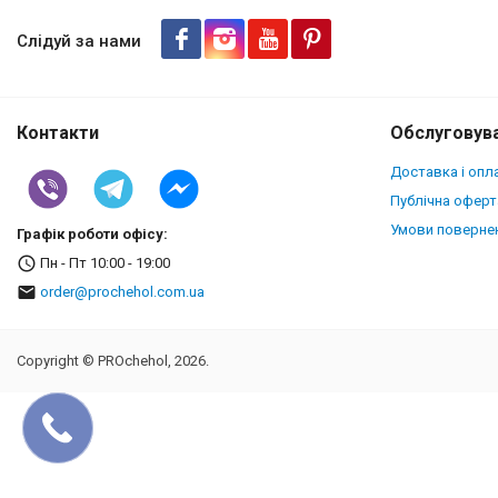
Слідуй за нами
Контакти
Обслуговува
Доставка і опл
Публічна оферт
Умови повернен
Графік роботи офісу:
Пн - Пт 10:00 - 19:00
order@prochehol.com.ua
Copyright © PROchehol, 2026.