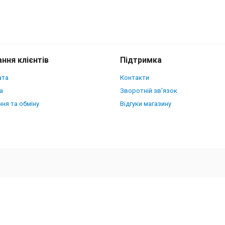
ння клієнтів
Підтримка
ата
Контакти
а
Зворотній зв'язок
ня та обміну
Відгуки магазину