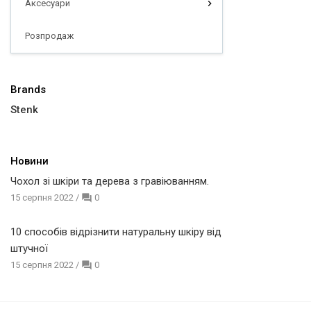
Аксесуари
Розпродаж
Brands
Stenk
Новини
Чохол зі шкіри та дерева з гравіюванням.
15 серпня 2022
/
0
10 способів відрізнити натуральну шкіру від
штучної
15 серпня 2022
/
0