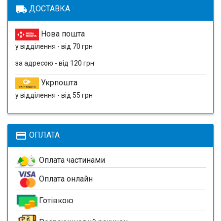
local_shipping
ДОСТАВКА
Нова пошта
у відділення - від 70 грн
за адресою - від 120 грн
Укрпошта
у відділення - від 55 грн
payment
ОПЛАТА
Оплата частинами
Оплата онлайн
Готівкою