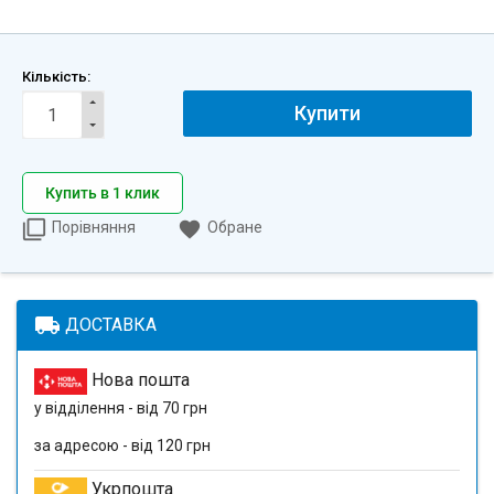
Кількість:
Купити
Купить в 1 клик
Порівняння
Обране
local_shipping
ДОСТАВКА
Нова пошта
у відділення - від 70 грн
за адресою - від 120 грн
Укрпошта