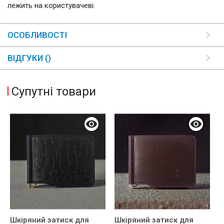
лежить на користувачеві.
ОСОБЛИВОСТІ
ВІДГУКИ ()
Супутні товари
Шкіряний затиск для
Шкіряний затиск для
Ш