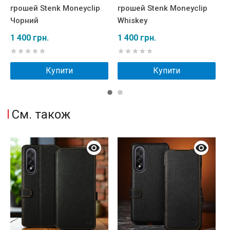
грошей Stenk Moneyclip
грошей Stenk Moneyclip
г
Чорний
Whiskey
Ч
1 400 грн.
1 400 грн.
1
Купити
Купити
См. також