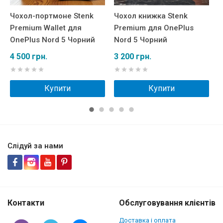
Чохол-портмоне Stenk
Чохол книжка Stenk
Ш
Premium Wallet для
Premium для OnePlus
W
OnePlus Nord 5 Чорний
Nord 5 Чорний
N
4 500 грн.
3 200 грн.
3
Купити
Купити
Слідуй за нами
Контакти
Обслуговування клієнтів
Доставка і оплата