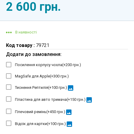
2 600 грн.
В наявності
Код товару :
79721
Додати до замовлення:
Посилення корпусу чохла(+
200 грн.
)
MagSafe для Apple(+
300 грн.
)
image
Тиснення Рептилія(+
100 грн.
)
image
Пластина для авто тримача(+
150 грн.
)
image
Плечовий ремінь(+
450 грн.
)
image
Відсік для картки(+
100 грн.
)