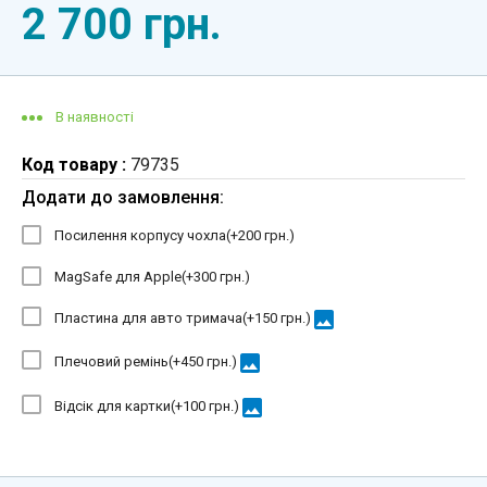
2 700 грн.
В наявності
Код товару :
79735
Додати до замовлення:
Посилення корпусу чохла(+
200 грн.
)
MagSafe для Apple(+
300 грн.
)
image
Пластина для авто тримача(+
150 грн.
)
image
Плечовий ремінь(+
450 грн.
)
image
Відсік для картки(+
100 грн.
)