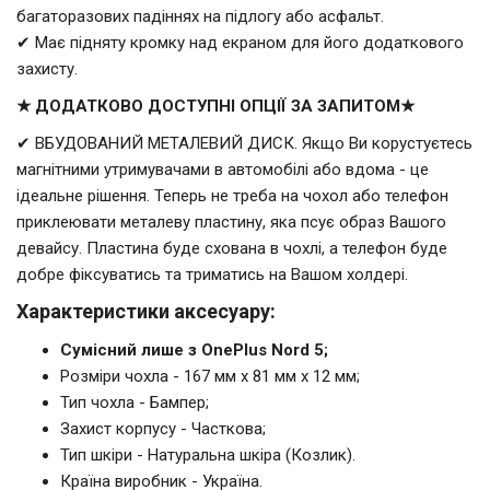
багаторазових падіннях на підлогу або асфальт.
✔ Має підняту кромку над екраном для його додаткового
захисту.
★ ДОДАТКОВО ДОСТУПНІ ОПЦІЇ ЗА ЗАПИТОМ★
✔ ВБУДОВАНИЙ МЕТАЛЕВИЙ ДИСК. Якщо Ви корустуєтесь
магнітними утримувачами в автомобілі або вдома - це
ідеальне рішення. Теперь не треба на чохол або телефон
приклеювати металеву пластину, яка псує образ Вашого
девайсу. Пластина буде схована в чохлі, а телефон буде
добре фіксуватись та триматись на Вашом холдері.
Характеристики аксесуару:
Сумісний лише з OnePlus Nord 5;
Розміри чохла - 167 мм x 81 мм x 12 мм;
Тип чохла - Бампер;
Захист корпусу - Часткова;
Тип шкіри - Натуральна шкіра (Козлик).
Країна виробник - Україна.