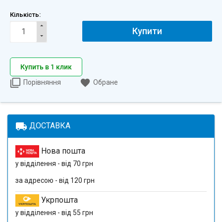
Кількість:
Купити
Купить в 1 клик
Порівняння
Обране
local_shipping
ДОСТАВКА
Нова пошта
у відділення - від 70 грн
за адресою - від 120 грн
Укрпошта
у відділення - від 55 грн