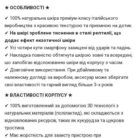
★ ОСОБЛИВОСТІ ★
✔ 100% натуральна шкіра преміум-класу італійського
виробництва з красивою текстурою та приємною на дотик.
✔
На шкірі зроблене тиснення в стилі рептилії, що
додає ефект екзотичної шкіри
✔ Усі чотири кути смартфону захищені від ударів та падінь.
✔ Накладка повністю обтягнута шкірою зовні та всередені,
шо запобігає відслоюванню шкіри від корпусу з часом.
✔ Довговічне використання. При дбайливому та
належному догляді за виробом, аксесуар може зберігати
своі властивості та гарний вигляд більше 3-х років.
★ ВЛАСТИВОСТІ КОРПУСУ ★
✔ 100% виготовленний за допомогою 3D технології з
натуральних матеріалів (полілактид), які складаються з
відновлюваних ресурсів, таких як кукурудза та цукрова
тростина.
✔ Має жорсткість для захисту пристрою при