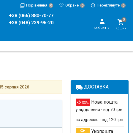
Порівняння
Обране
Переглянуте
0
0
0
+38 (066) 880-70-77
+38 (048) 239-96-20
Кабінет
Кошик
local_shipping
ДОСТАВКА
15 серпня 2026
Нова пошта
у відділення - від 70 грн
за адресою - від 120 грн
Укрпошта