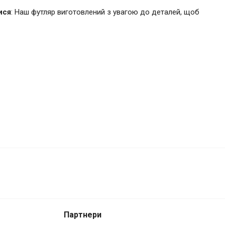
ися
: Наш футляр виготовлений з увагою до деталей, щоб
2 200 грн.
Купити
Партнери