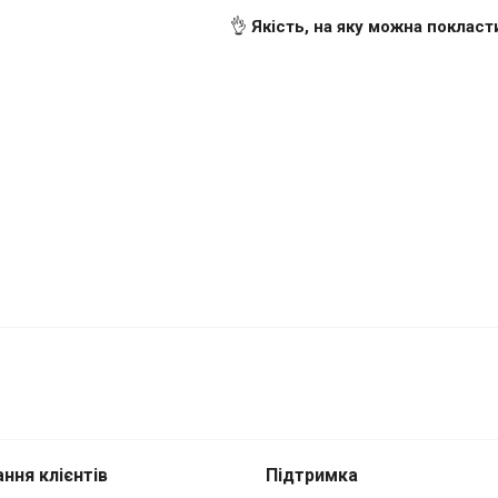
👌
Якість, на яку можна покласт
ePlus Nord 5 Синій
ння клієнтів
Підтримка