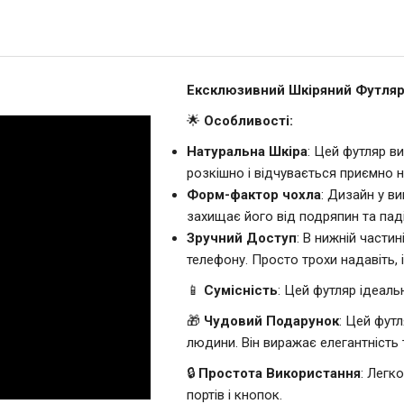
Ексклюзивний Шкіряний Футляр 
🌟
Особливості:
Натуральна Шкіра
: Цей футляр в
розкішно і відчувається приємно н
Форм-фактор чохла
: Дизайн у в
захищає його від подряпин та паді
Зручний Доступ
: В нижній части
телефону. Просто трохи надавіть, 
📱
Сумісність
: Цей футляр ідеаль
🎁
Чудовий Подарунок
: Цей фут
людини. Він виражає елегантність 
🔒
Простота Використання
: Легк
портів і кнопок.