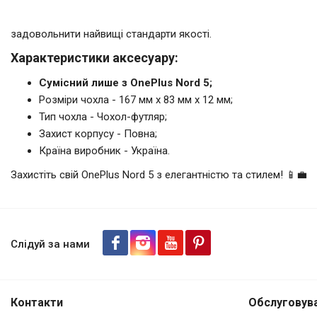
задовольнити найвищі стандарти якості.
Характеристики аксесуару:
Сумісний лише з OnePlus Nord 5;
Розміри чохла - 167 мм x 83 мм x 12 мм;
Тип чохла - Чохол-футляр;
Захист корпусу - Повна;
Країна виробник - Україна.
Захистіть свій OnePlus Nord 5 з елегантністю та стилем! 📱💼
Футляр Stenk Sportage для On
Слідуй за нами
Контакти
Обслуговува