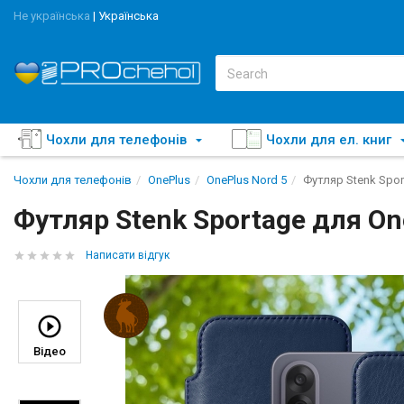
Не українська
|
Українська
Чохли для телефонів
Чохли для ел. книг
Чохли для телефонів
OnePlus
OnePlus Nord 5
Футляр Stenk Spor
Футляр Stenk Sportage для On
Написати відгук
Відео