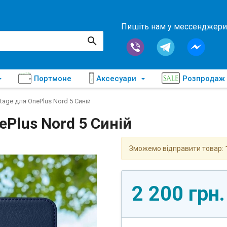
Пишіть нам у мессенджери
Портмоне
Аксесуари
Розпродаж
tage для OnePlus Nord 5 Синій
ePlus Nord 5 Синій
Зможемо відправити товар:
2 200 грн.