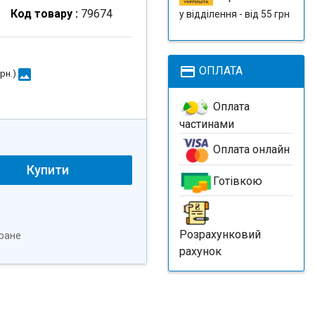
Код товару :
79674
у відділення - від 55 грн
payment
ОПЛАТА
image
грн.
)
Оплата
частинами
Оплата онлайн
Купити
Готівкою
Розрахунковий
ране
рахунок