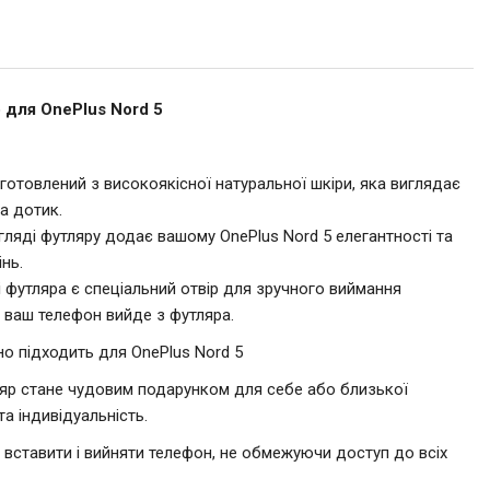
для OnePlus Nord 5
иготовлений з високоякісної натуральної шкіри, яка виглядає
а дотик.
игляді футляру додає вашому OnePlus Nord 5 елегантності та
нь.
ні футляра є спеціальний отвір для зручного виймання
і ваш телефон вийде з футляра.
но підходить для OnePlus Nord 5
ляр стане чудовим подарунком для себе або близької
та індивідуальність.
о вставити і вийняти телефон, не обмежуючи доступ до всіх