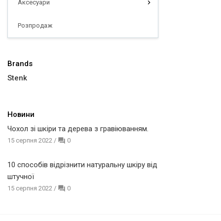
Аксесуари
Розпродаж
Brands
Stenk
Новини
Чохол зі шкіри та дерева з гравіюванням.
15 серпня 2022
/
0
10 способів відрізнити натуральну шкіру від
штучної
15 серпня 2022
/
0