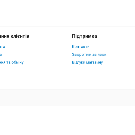
ння клієнтів
Підтримка
ата
Контакти
а
Зворотній зв'язок
ня та обміну
Відгуки магазину