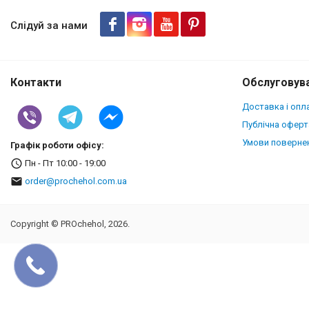
Слідуй за нами
Контакти
Обслуговува
Доставка і опл
Публічна оферт
Умови повернен
Графік роботи офісу:
Пн - Пт 10:00 - 19:00
order@prochehol.com.ua
Copyright © PROchehol, 2026.