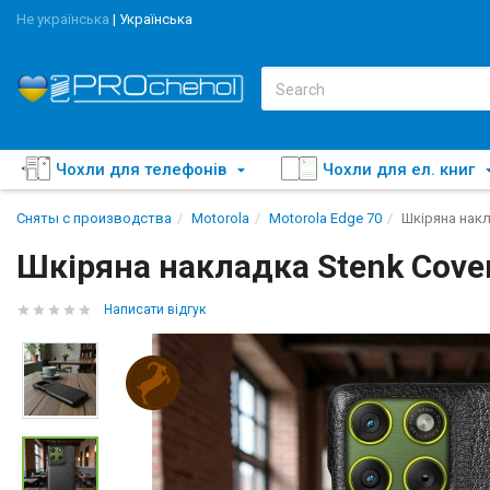
Не українська
|
Українська
Чохли для телефонів
Чохли для ел. книг
Сняты с производства
Motorola
Motorola Edge 70
Шкіряна накл
Шкіряна накладка Stenk Cover
Написати відгук