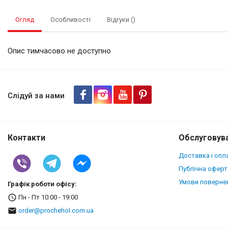
Огляд
Особливості
Відгуки ()
Опис тимчасово не доступно
Шкіряна накладка Stenk Cover
Слідуй за нами
Контакти
Обслуговува
Доставка і опл
Публічна оферт
Умови повернен
Графік роботи офісу:
Пн - Пт 10:00 - 19:00
order@prochehol.com.ua