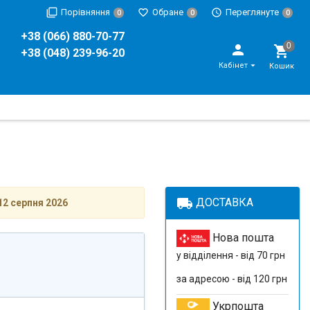
Порівняння
Обране
Переглянуте
0
0
0
+38 (066) 880-70-77
+38 (048) 239-96-20
Кабінет
Кошик
local_shipping
ДОСТАВКА
12 серпня 2026
Нова пошта
у відділення - від 70 грн
за адресою - від 120 грн
Укрпошта