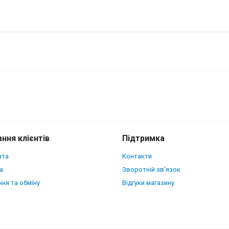
 для Motorola Edge 70 Чорна
ння клієнтів
Підтримка
ата
Контакти
а
Зворотній зв'язок
ня та обміну
Відгуки магазину