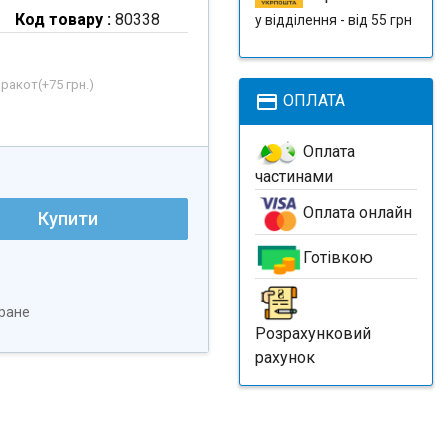
Код товару :
80338
у відділення - від 55 грн
рракот(+
75 грн.
)
payment
ОПЛАТА
Оплата
частинами
Оплата онлайн
Купити
Готівкою
ране
Розрахунковий
рахунок