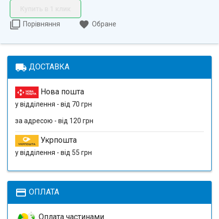
Купить в 1 клик
Порівняння
Обране
local_shipping
ДОСТАВКА
Нова пошта
у відділення - від 70 грн
за адресою - від 120 грн
Укрпошта
у відділення - від 55 грн
payment
ОПЛАТА
Оплата частинами