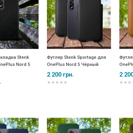
кладка Stenk
Футляр Stenk Sportage для
Футля
nePlus Nord 5
OnePlus Nord 5 Чёрный
OnePl
2 200 грн.
2 200
.