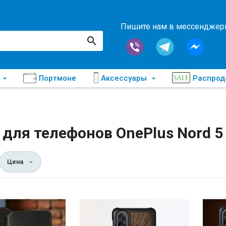
Пишите нам в мессендже
Портмоне
Аксессуары
Распро
для телефонов OnePlus Nord 5
Цена