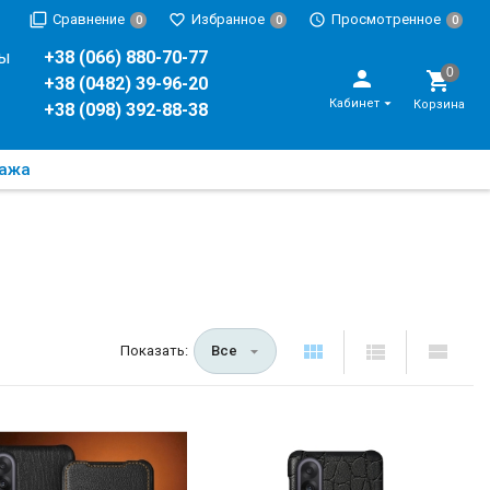
Сравнение
Избранное
Просмотренное
0
0
0
ры
+38 (066) 880-70-77
+38 (0482) 39-96-20
Кабинет
Корзина
+38 (098) 392-88-38
дажа
Показать:
Все