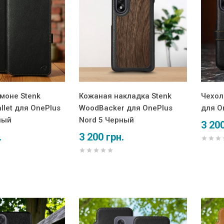
моне Stenk
Кожаная накладка Stenk
Чехол
llet для OnePlus
WoodBacker для OnePlus
для O
ный
Nord 5 Черный
3 200
.
3 200 грн.