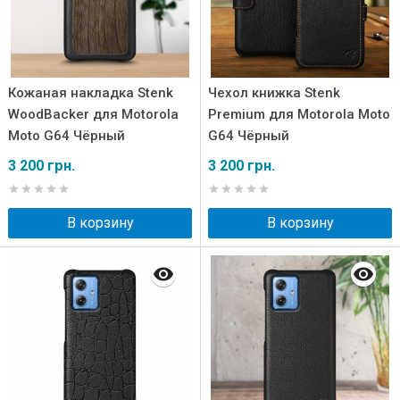
Кожаная накладка Stenk
Чехол книжка Stenk
WoodBacker для Motorola
Premium для Motorola Moto
Moto G64 Чёрный
G64 Чёрный
3 200 грн.
3 200 грн.
В корзину
В корзину