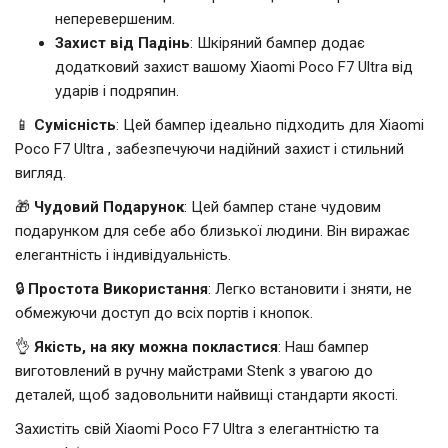
неперевершеним.
Захист від Падінь
: Шкіряний бампер додає
додатковий захист вашому Xiaomi Poco F7 Ultra від
ударів і подряпин.
📱
Сумісність
: Цей бампер ідеально підходить для Xiaomi
Poco F7 Ultra , забезпечуючи надійний захист і стильний
вигляд.
🎁
Чудовий Подарунок
: Цей бампер стане чудовим
подарунком для себе або близької людини. Він виражає
елегантність і індивідуальність.
🔒
Простота Використання
: Легко встановити і зняти, не
обмежуючи доступ до всіх портів і кнопок.
👌
Якість, на яку можна покластися
: Наш бампер
виготовлений в ручну майстрами Stenk з увагою до
деталей, щоб задовольнити найвищі стандарти якості.
Захистіть свій Xiaomi Poco F7 Ultra з елегантністю та