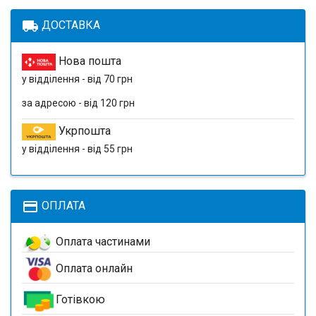
local_shipping
ДОСТАВКА
Нова пошта
у відділення - від 70 грн
за адресою - від 120 грн
Укрпошта
у відділення - від 55 грн
payment
ОПЛАТА
Оплата частинами
Оплата онлайн
Готівкою