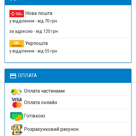
Нова пошта
у відділення - від 70 грн
за адресою - від 120 грн
Укрпошта
у відділення - від 55 грн
payment
ОПЛАТА
Оплата частинами
Оплата онлайн
Готівкою
Розрахунковий рахунок