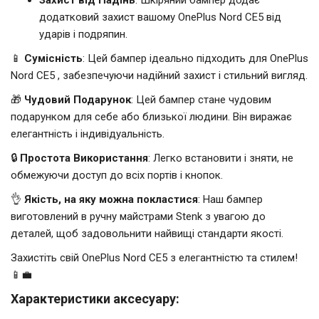
додатковий захист вашому OnePlus Nord CE5 від
ударів і подряпин.
📱
Сумісність
: Цей бампер ідеально підходить для OnePlus
Nord CE5 , забезпечуючи надійний захист і стильний вигляд.
🎁
Чудовий Подарунок
: Цей бампер стане чудовим
подарунком для себе або близької людини. Він виражає
елегантність і індивідуальність.
🔒
Простота Використання
: Легко встановити і зняти, не
обмежуючи доступ до всіх портів і кнопок.
👌
Якість, на яку можна покластися
: Наш бампер
виготовлений в ручну майстрами Stenk з увагою до
деталей, щоб задовольнити найвищі стандарти якості.
Захистіть свій OnePlus Nord CE5 з елегантністю та стилем!
📱💼
Характеристики аксесуару: