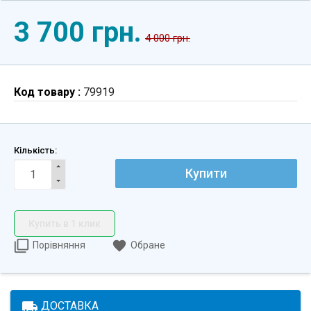
3 700 грн.
4 000 грн.
Код товару :
79919
Кількість:
Купити
Купить в 1 клик
Порівняння
Обране
local_shipping
ДОСТАВКА