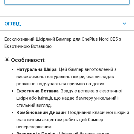
ОГЛЯД
Ексклюзивний Шкіряний Бампер для OnePlus Nord CE5 з
Екзотичною Вставкою
🌟 Особливості:
Натуральна Шкіра
: Цей бампер виготовлений з
високоякісної натуральної шкіри, яка виглядає
розкішно і відчувається приємно на дотик.
Екзотична Вставка
: Ззаду є вставка з екзотичної
шкіри або імітації, що надає бамперу унікальний і
стильний вигляд.
Комбінований Дизайн
: Поєднання класичної шкіри з
екзотичним акцентом робить цей бампер
неперевершеним.
Захист від Падінь
: Шкіряний бампер додає