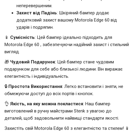
неперевершеним.
Захист від Падінь
: Шкіряний бампер додає
додатковий захист вашому Motorola Edge 60 від
ударів і подряпин.
📱
Сумісність
: Цей бампер ідеально підходить для
Motorola Edge 60 , забезпечуючи надійний захист і стильний
вигляд.
🎁
Чудовий Подарунок
: Цей бампер стане чудовим
подарунком для себе або близької людини. Він виражає
елегантність і індивідуальність.
🔒
Простота Використання
: Легко встановити і зняти, не
обмежуючи доступ до всіх портів і кнопок.
👌
Якість, на яку можна покластися
: Наш бампер
виготовлений в ручну майстрами Stenk з увагою до
деталей, щоб задовольнити найвищі стандарти якості.
Захистіть свій Motorola Edge 60 з елегантністю та стилем! 📱