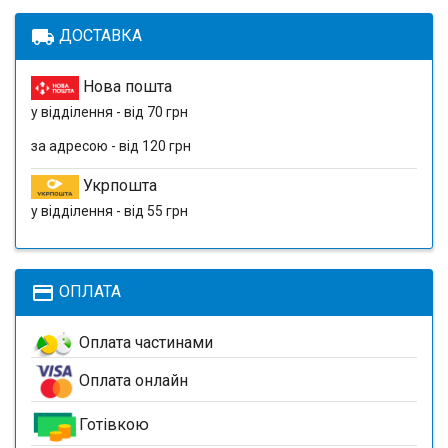
local_shipping
ДОСТАВКА
Нова пошта
у відділення - від 70 грн
за адресою - від 120 грн
Укрпошта
у відділення - від 55 грн
payment
ОПЛАТА
Оплата частинами
Оплата онлайн
Готівкою