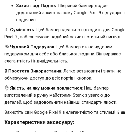
Захист від Падінь
: Шкіряний бампер додає
додатковий захист вашому Google Pixel 9 від ударів і
подряпин.
📱
Сумісність
: Цей бампер ідеально підходить для Google
Pixel 9 , забезпечуючи надійний захист і стильний вигляд.
🎁
Чудовий Подарунок
: Цей бампер стане чудовим
подарунком для себе або близької людини. Він виражає
елегантність і індивідуальність.
🔒
Простота Використання
: Легко встановити і зняти, не
обмежуючи доступ до всіх портів і кнопок.
👌
Якість, на яку можна покластися
: Наш бампер
виготовлений в ручну майстрами Stenk з увагою до
деталей, щоб задовольнити найвищі стандарти якості.
Захистіть свій Google Pixel 9 з елегантністю та стилем! 📱💼
Характеристики аксесуару: