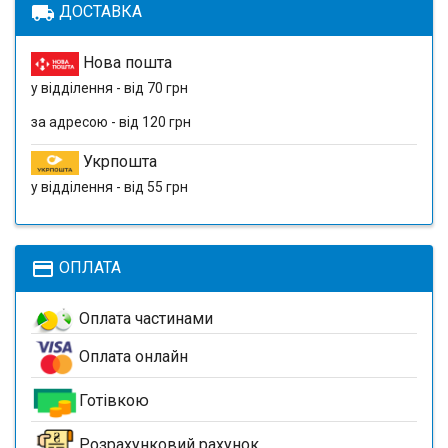
local_shipping
ДОСТАВКА
Нова пошта
у відділення - від 70 грн
за адресою - від 120 грн
Укрпошта
у відділення - від 55 грн
payment
ОПЛАТА
Оплата частинами
Оплата онлайн
Готівкою
Розрахунковий рахунок