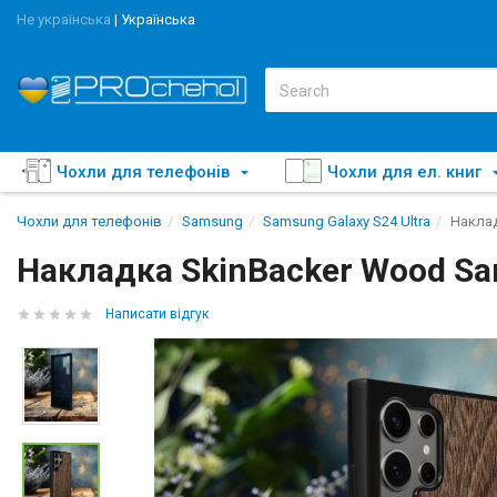
Не українська
|
Українська
Чохли для телефонів
Чохли для ел. книг
Чохли для телефонів
Samsung
Samsung Galaxy S24 Ultra
Наклад
Накладка SkinBacker Wood Sa
Написати відгук