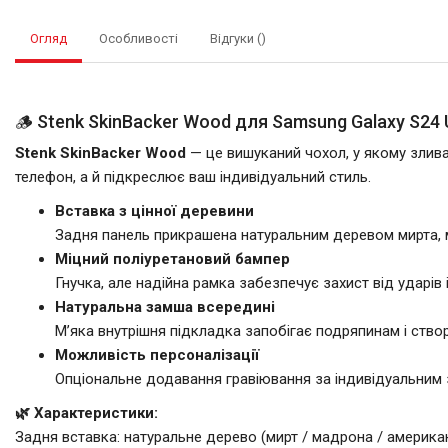
Огляд
Особливості
Відгуки ()
🪵 Stenk SkinBacker Wood для Samsung Galaxy S24 
Stenk SkinBacker Wood
— це вишуканий чохол, у якому злива
телефон, а й підкреслює ваш індивідуальний стиль.
Вставка з цінної деревини
Задня панель прикрашена натуральним деревом мирта, 
Міцний поліуретановий бампер
Гнучка, але надійна рамка забезпечує захист від ударів
Натуральна замша всередині
М’яка внутрішня підкладка запобігає подряпинам і ство
Можливість персоналізації
Опціональне додавання гравіювання за індивідуальним 
🌿 Характеристики:
Задня вставка: натуральне дерево (мирт / мадрона / американ