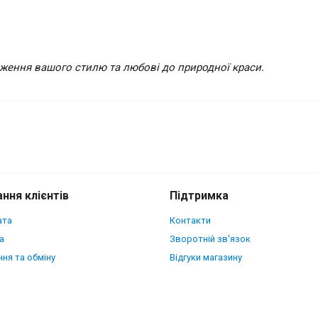
раження вашого стилю та любові до природної краси.
sung Galaxy S24 Ultra
ння клієнтів
Підтримка
ата
Контакти
а
Зворотній зв'язок
ня та обміну
Відгуки магазину