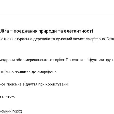
Ultra – поєднання природи та елегантності
ються натуральна деревина та сучасний захист смартфона. Створе
мадрони або американського горіха. Поверхня шліфується вручн
 і щільно прилягає до смартфона.
рює приємне відчуття при користуванні.
запитом.
ський горіх)