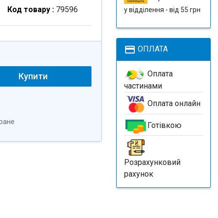
Код товару :
79596
у відділення - від 55 грн
payment
ОПЛАТА
Оплата
Купити
частинами
Оплата онлайн
ране
Готівкою
Розрахунковий
рахунок