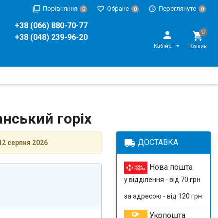
Порівняння
Обране
Переглянуте
0
0
0
+38 (066) 880-70-77
+38 (048) 239-96-20
Кабінет
Кошик
анський горіх
local_shipping
ДОСТАВКА
12 серпня 2026
Нова пошта
у відділення - від 70 грн
за адресою - від 120 грн
Укрпошта