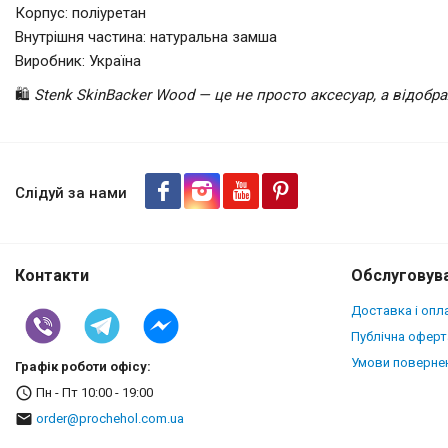
Корпус: поліуретан
Внутрішня частина: натуральна замша
Виробник: Україна
🛍️
Stenk SkinBacker Wood — це не просто аксесуар, а відоб
Накладка SkinBacker Wood Sam
Американський горіх
Слідуй за нами
Контакти
Обслуговува
Доставка і опл
Публічна оферт
Умови повернен
Графік роботи офісу:
Пн - Пт 10:00 - 19:00
order@prochehol.com.ua