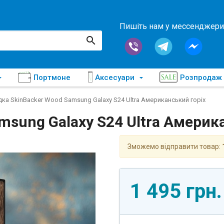
Пишіть нам у мессенджери
Портмоне
Аксесуари
Розпродаж
ка SkinBacker Wood Samsung Galaxy S24 Ultra Американський горіх
msung Galaxy S24 Ultra Америк
Зможемо відправити товар:
1 495 грн.