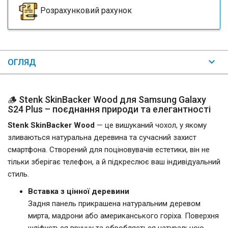
Розрахунковий рахунок
ОГЛЯД
🪵 Stenk SkinBacker Wood для Samsung Galaxy
S24 Plus – поєднання природи та елегантності
Stenk SkinBacker Wood
— це вишуканий чохол, у якому
зливаються натуральна деревина та сучасний захист
смартфона. Створений для поціновувачів естетики, він не
тільки зберігає телефон, а й підкреслює ваш індивідуальний
стиль.
Вставка з цінної деревини
Задня панель прикрашена натуральним деревом
мирта, мадрони або американського горіха. Поверхня
шліфується вручну та обробляється натуральною