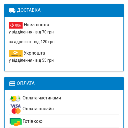
local_shipping
ДОСТАВКА
Нова пошта
у відділення - від 70 грн
за адресою - від 120 грн
Укрпошта
у відділення - від 55 грн
payment
ОПЛАТА
Оплата частинами
Оплата онлайн
Готівкою