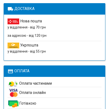
local_shipping
ДОСТАВКА
Нова пошта
у відділення - від 70 грн
за адресою - від 120 грн
Укрпошта
у відділення - від 55 грн
payment
ОПЛАТА
Оплата частинами
Оплата онлайн
Готівкою