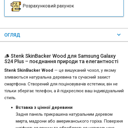
Розрахунковий рахунок
ОГЛЯД
🪵 Stenk SkinBacker Wood для Samsung Galaxy
S24 Plus – поєднання природи та елегантності
Stenk SkinBacker Wood
— це вишуканий чохол, у якому
зливаються натуральна деревина та сучасний захист
смартфона. Створений для поціновувачів естетики, він не
тільки зберігає телефон, а й підкреслює ваш індивідуальний
стиль.
Вставка з цінної деревини
Задня панель прикрашена натуральним деревом
мирта, мадрони або американського горіха. Поверхня
шліфується вручну та обробляється натуральною