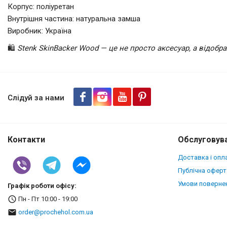
Корпус: поліуретан
Внутрішня частина: натуральна замша
Виробник: Україна
🛍️
Stenk SkinBacker Wood — це не просто аксесуар, а відоб
Накладка SkinBacker Wood для 
Американський горіх
Слідуй за нами
Контакти
Обслуговува
Доставка і опл
Публічна оферт
Умови повернен
Графік роботи офісу:
Пн - Пт 10:00 - 19:00
order@prochehol.com.ua