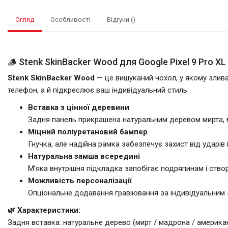
Огляд
Особливості
Відгуки ()
🪵 Stenk SkinBacker Wood для Google Pixel 9 Pro X
Stenk SkinBacker Wood
— це вишуканий чохол, у якому злива
телефон, а й підкреслює ваш індивідуальний стиль.
Вставка з цінної деревини
Задня панель прикрашена натуральним деревом мирта, 
Міцний поліуретановий бампер
Гнучка, але надійна рамка забезпечує захист від ударів
Натуральна замша всередині
М’яка внутрішня підкладка запобігає подряпинам і ство
Можливість персоналізації
Опціональне додавання гравіювання за індивідуальним 
🌿 Характеристики:
Задня вставка: натуральне дерево (мирт / мадрона / американ