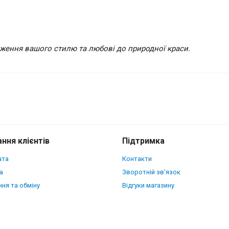
раження вашого стилю та любові до природної краси.
Google Pixel 9 Pro XL
ння клієнтів
Підтримка
ата
Контакти
а
Зворотній зв'язок
ня та обміну
Відгуки магазину