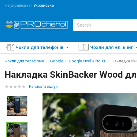
Не українська
|
Українська
Чохли для телефонів
Чохли для ел. книг
Чохли для телефонів
Google
Google Pixel 9 Pro XL
Накладка Ski
Накладка SkinBacker Wood для
Написати відгук