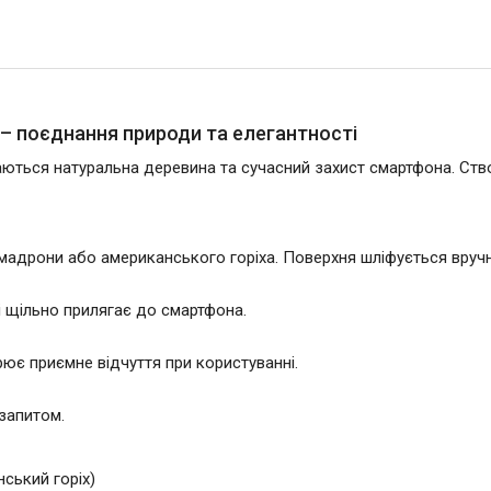
L – поєднання природи та елегантності
ються натуральна деревина та сучасний захист смартфона. Створе
мадрони або американського горіха. Поверхня шліфується вручн
 і щільно прилягає до смартфона.
рює приємне відчуття при користуванні.
запитом.
ський горіх)