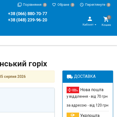
Порівняння
Обране
Переглянуте
0
0
0
+38 (066) 880-70-77
+38 (048) 239-96-20
Кабінет
Кошик
нський горіх
local_shipping
ДОСТАВКА
15 серпня 2026
Нова пошта
у відділення - від 70 грн
за адресою - від 120 грн
Укрпошта