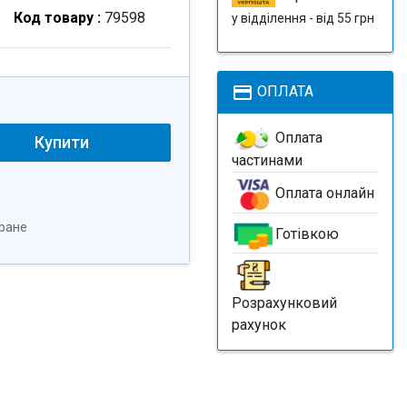
Код товару :
79598
у відділення - від 55 грн
payment
ОПЛАТА
Оплата
Купити
частинами
Оплата онлайн
ране
Готівкою
Розрахунковий
рахунок