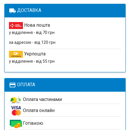
local_shipping
ДОСТАВКА
Нова пошта
у відділення - від 70 грн
за адресою - від 120 грн
Укрпошта
у відділення - від 55 грн
payment
ОПЛАТА
Оплата частинами
Оплата онлайн
Готівкою