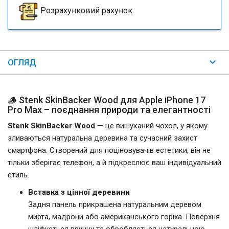
Розрахунковий рахунок
ОГЛЯД
🪵 Stenk SkinBacker Wood для Apple iPhone 17
Pro Max – поєднання природи та елегантності
Stenk SkinBacker Wood
— це вишуканий чохол, у якому
зливаються натуральна деревина та сучасний захист
смартфона. Створений для поціновувачів естетики, він не
тільки зберігає телефон, а й підкреслює ваш індивідуальний
стиль.
Вставка з цінної деревини
Задня панель прикрашена натуральним деревом
мирта, мадрони або американського горіха. Поверхня
шліфується вручну та обробляється натуральною