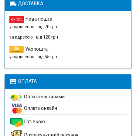
local_shipping
ДОСТАВКА
Нова пошта
у відділення - від 70 грн
за адресою - від 120 грн
Укрпошта
у відділення - від 55 грн
payment
ОПЛАТА
Оплата частинами
Оплата онлайн
Готівкою
Розрахунковий рахунок