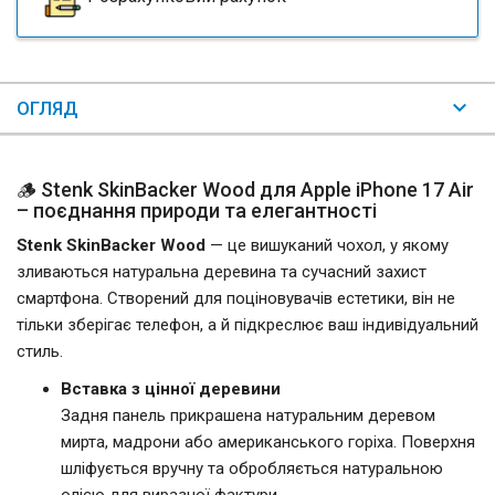
ОГЛЯД
🪵 Stenk SkinBacker Wood для Apple iPhone 17 Air
– поєднання природи та елегантності
Stenk SkinBacker Wood
— це вишуканий чохол, у якому
зливаються натуральна деревина та сучасний захист
смартфона. Створений для поціновувачів естетики, він не
тільки зберігає телефон, а й підкреслює ваш індивідуальний
стиль.
Вставка з цінної деревини
Задня панель прикрашена натуральним деревом
мирта, мадрони або американського горіха. Поверхня
шліфується вручну та обробляється натуральною
олією для виразної фактури.