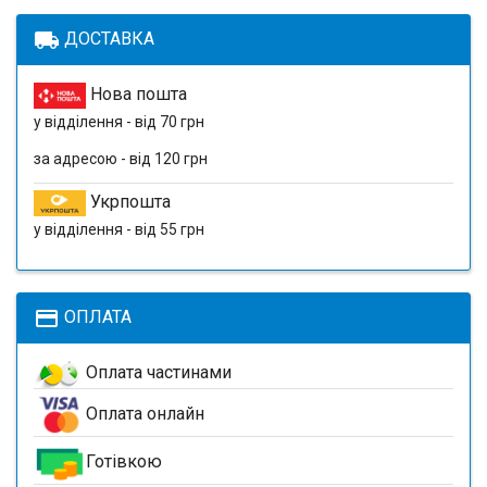
local_shipping
ДОСТАВКА
Нова пошта
у відділення - від 70 грн
за адресою - від 120 грн
Укрпошта
у відділення - від 55 грн
payment
ОПЛАТА
Оплата частинами
Оплата онлайн
Готівкою