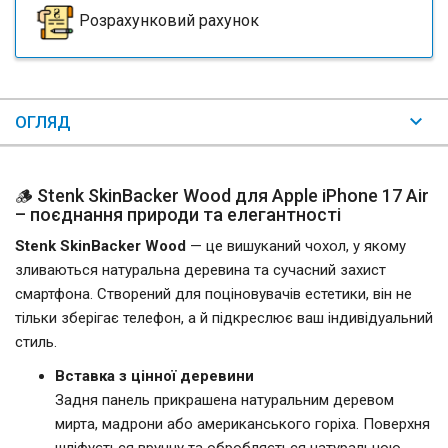
Розрахунковий рахунок
ОГЛЯД
🪵 Stenk SkinBacker Wood для Apple iPhone 17 Air
– поєднання природи та елегантності
Stenk SkinBacker Wood
— це вишуканий чохол, у якому
зливаються натуральна деревина та сучасний захист
смартфона. Створений для поціновувачів естетики, він не
тільки зберігає телефон, а й підкреслює ваш індивідуальний
стиль.
Вставка з цінної деревини
Задня панель прикрашена натуральним деревом
мирта, мадрони або американського горіха. Поверхня
шліфується вручну та обробляється натуральною