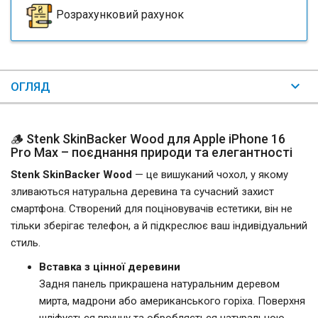
Розрахунковий рахунок
ОГЛЯД
🪵 Stenk SkinBacker Wood для Apple iPhone 16
Pro Max – поєднання природи та елегантності
Stenk SkinBacker Wood
— це вишуканий чохол, у якому
зливаються натуральна деревина та сучасний захист
смартфона. Створений для поціновувачів естетики, він не
тільки зберігає телефон, а й підкреслює ваш індивідуальний
стиль.
Вставка з цінної деревини
Задня панель прикрашена натуральним деревом
мирта, мадрони або американського горіха. Поверхня
шліфується вручну та обробляється натуральною