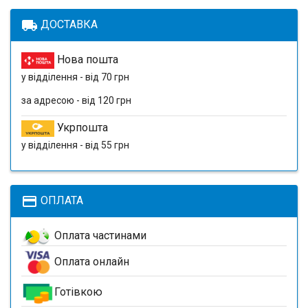
local_shipping
ДОСТАВКА
Нова пошта
у відділення - від 70 грн
за адресою - від 120 грн
Укрпошта
у відділення - від 55 грн
payment
ОПЛАТА
Оплата частинами
Оплата онлайн
Готівкою