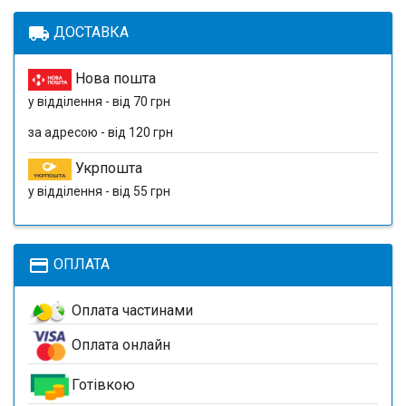
local_shipping
ДОСТАВКА
Нова пошта
у відділення - від 70 грн
за адресою - від 120 грн
Укрпошта
у відділення - від 55 грн
payment
ОПЛАТА
Оплата частинами
Оплата онлайн
Готівкою