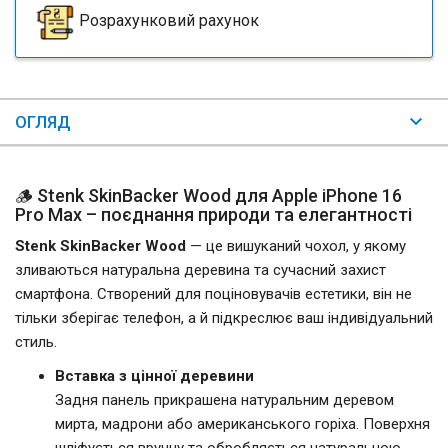
Розрахунковий рахунок
ОГЛЯД
🪵 Stenk SkinBacker Wood для Apple iPhone 16
Pro Max – поєднання природи та елегантності
Stenk SkinBacker Wood
— це вишуканий чохол, у якому
зливаються натуральна деревина та сучасний захист
смартфона. Створений для поціновувачів естетики, він не
тільки зберігає телефон, а й підкреслює ваш індивідуальний
стиль.
Вставка з цінної деревини
Задня панель прикрашена натуральним деревом
мирта, мадрони або американського горіха. Поверхня
шліфується вручну та обробляється натуральною