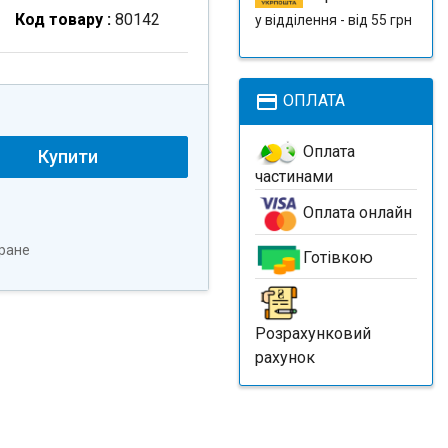
Код товару :
80142
у відділення - від 55 грн
payment
ОПЛАТА
Оплата
Купити
частинами
Оплата онлайн
ране
Готівкою
Розрахунковий
рахунок