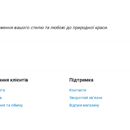
раження вашого стилю та любові до природної краси.
 Apple iPhone 15 Plus Палісандр
ння клієнтів
Підтримка
ата
Контакти
а
Зворотній зв'язок
ня та обміну
Відгуки магазину