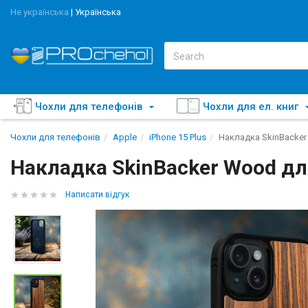
Не українська
|
Українська
Чохли для телефонів
Чохли для ел. книг
Чохли для телефонів
Apple
iPhone 15 Plus
Накладка SkinBacker
Накладка SkinBacker Wood для
Написати відгук