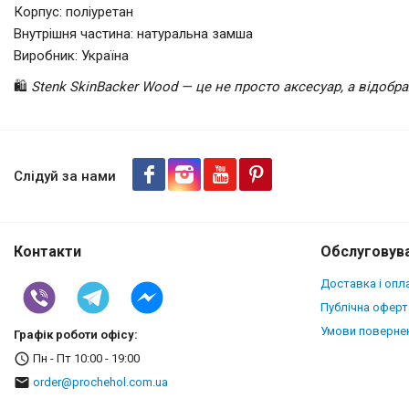
Корпус: поліуретан
Внутрішня частина: натуральна замша
Виробник: Україна
🛍️
Stenk SkinBacker Wood — це не просто аксесуар, а відоб
Накладка SkinBacker Wood для
Слідуй за нами
Контакти
Обслуговува
Доставка і опл
Публічна оферт
Умови повернен
Графік роботи офісу:
Пн - Пт 10:00 - 19:00
order@prochehol.com.ua