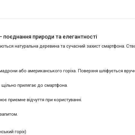
s – поєднання природи та елегантності
ються натуральна деревина та сучасний захист смартфона. Створе
мадрони або американського горіха. Поверхня шліфується вручн
 і щільно прилягає до смартфона.
рює приємне відчуття при користуванні.
запитом.
ський горіх)