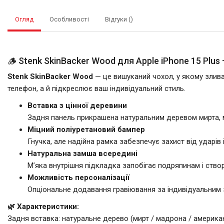
Огляд
Особливості
Відгуки ()
🪵 Stenk SkinBacker Wood для Apple iPhone 15 Plu
Stenk SkinBacker Wood
— це вишуканий чохол, у якому злива
телефон, а й підкреслює ваш індивідуальний стиль.
Вставка з цінної деревини
Задня панель прикрашена натуральним деревом мирта, 
Міцний поліуретановий бампер
Гнучка, але надійна рамка забезпечує захист від ударів
Натуральна замша всередині
М’яка внутрішня підкладка запобігає подряпинам і ство
Можливість персоналізації
Опціональне додавання гравіювання за індивідуальним 
🌿 Характеристики:
Задня вставка: натуральне дерево (мирт / мадрона / американ