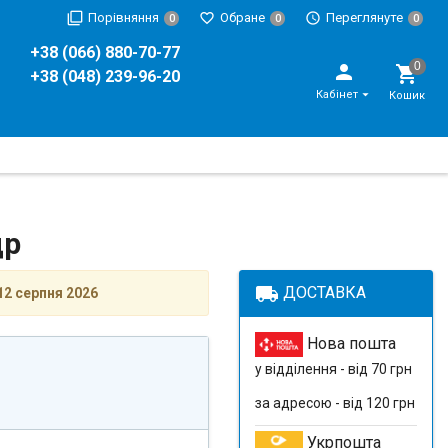
Порівняння
Обране
Переглянуте
0
0
0
+38 (066) 880-70-77
+38 (048) 239-96-20
Кабінет
Кошик
др
local_shipping
ДОСТАВКА
12 серпня 2026
Нова пошта
у відділення - від 70 грн
за адресою - від 120 грн
Укрпошта