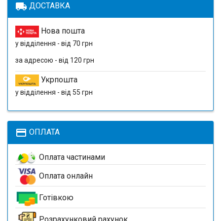
local_shipping
ДОСТАВКА
Нова пошта
у відділення - від 70 грн
за адресою - від 120 грн
Укрпошта
у відділення - від 55 грн
payment
ОПЛАТА
Оплата частинами
Оплата онлайн
Готівкою
Розрахунковий рахунок