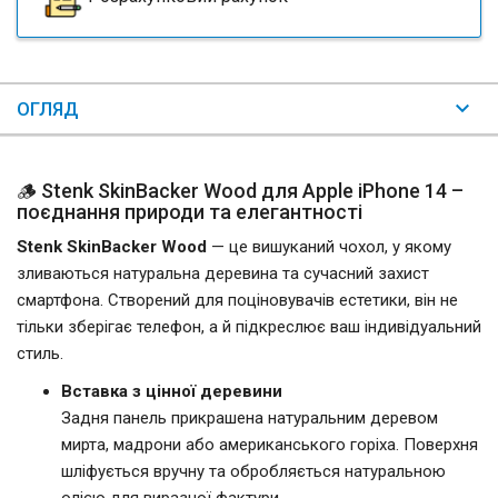
ОГЛЯД
🪵 Stenk SkinBacker Wood для Apple iPhone 14 –
поєднання природи та елегантності
Stenk SkinBacker Wood
— це вишуканий чохол, у якому
зливаються натуральна деревина та сучасний захист
смартфона. Створений для поціновувачів естетики, він не
тільки зберігає телефон, а й підкреслює ваш індивідуальний
стиль.
Вставка з цінної деревини
Задня панель прикрашена натуральним деревом
мирта, мадрони або американського горіха. Поверхня
шліфується вручну та обробляється натуральною
олією для виразної фактури.