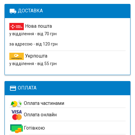
local_shipping
ДОСТАВКА
Нова пошта
у відділення - від 70 грн
за адресою - від 120 грн
Укрпошта
у відділення - від 55 грн
payment
ОПЛАТА
Оплата частинами
Оплата онлайн
Готівкою