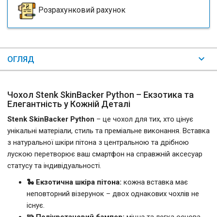
Розрахунковий рахунок
ОГЛЯД
Чохол Stenk SkinBacker Python – Екзотика та
Елегантність у Кожній Деталі
Stenk SkinBacker Python
– це чохол для тих, хто цінує
унікальні матеріали, стиль та преміальне виконання. Вставка
з натуральної шкіри пітона з центральною та дрібною
лускою перетворює ваш смартфон на справжній аксесуар
статусу та індивідуальності.
🐍 Екзотична шкіра пітона:
кожна вставка має
неповторний візерунок – двох однакових чохлів не
існує.
🧩 Поліуретановий бампер:
міцна та легка основа