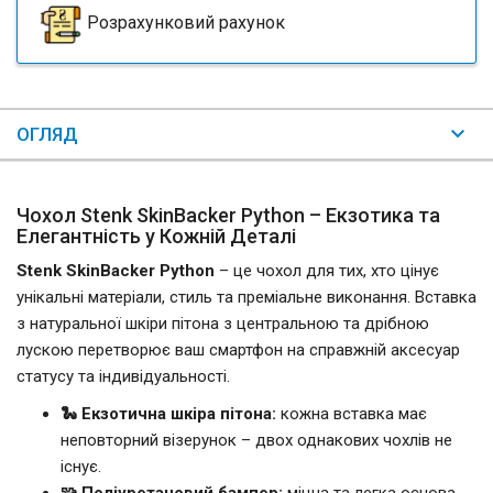
Розрахунковий рахунок
ОГЛЯД
Чохол Stenk SkinBacker Python – Екзотика та
Елегантність у Кожній Деталі
Stenk SkinBacker Python
– це чохол для тих, хто цінує
унікальні матеріали, стиль та преміальне виконання. Вставка
з натуральної шкіри пітона з центральною та дрібною
лускою перетворює ваш смартфон на справжній аксесуар
статусу та індивідуальності.
🐍 Екзотична шкіра пітона:
кожна вставка має
неповторний візерунок – двох однакових чохлів не
існує.
🧩 Поліуретановий бампер:
міцна та легка основа