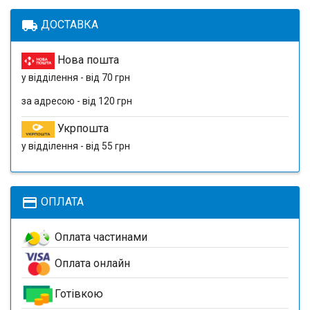
local_shipping
ДОСТАВКА
Нова пошта
у відділення - від 70 грн
за адресою - від 120 грн
Укрпошта
у відділення - від 55 грн
payment
ОПЛАТА
Оплата частинами
Оплата онлайн
Готівкою