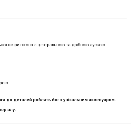
альної шкіри пітона з центральною та дрібною лускою
трою.
вага до деталей роблять його унікальним аксесуаром.
еріалу.