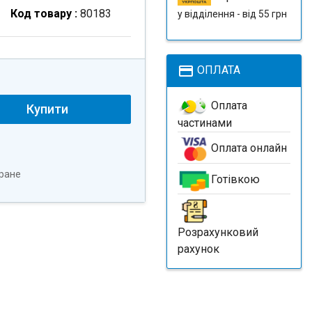
Код товару :
80183
у відділення - від 55 грн
payment
ОПЛАТА
Оплата
Купити
частинами
Оплата онлайн
ране
Готівкою
Розрахунковий
рахунок