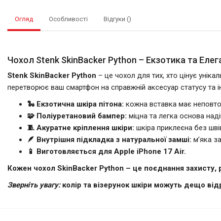
Огляд
Особливості
Відгуки ()
Чохол Stenk SkinBacker Python – Екзотика та Елег
Stenk SkinBacker Python
– це чохол для тих, хто цінує уніка
перетворює ваш смартфон на справжній аксесуар статусу та і
🐍 Екзотична шкіра пітона:
кожна вставка має неповтор
🧩 Поліуретановий бампер:
міцна та легка основа над
🧵 Акуратне кріплення шкіри:
шкіра приклеєна без швів
🪶 Внутрішня підкладка з натуральної замші:
м’яка за
📱 Виготовляється для Apple iPhone 17 Air.
Кожен чохол SkinBacker Python – це поєднання захисту, 
Зверніть увагу:
колір та візерунок шкіри можуть дещо від