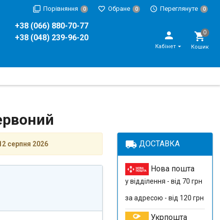
Порівняння
Обране
Переглянуте
0
0
0
+38 (066) 880-70-77
+38 (048) 239-96-20
Кабінет
Кошик
Червоний
local_shipping
ДОСТАВКА
12 серпня 2026
Нова пошта
у відділення - від 70 грн
за адресою - від 120 грн
Укрпошта