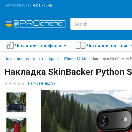
Не українська
|
Українська
Чохли для телефонів
Чохли для ел. книг
Чохли для телефонів
Apple
iPhone 17 Air
Накладка SkinBacker P
Накладка SkinBacker Python S
Написати відгук