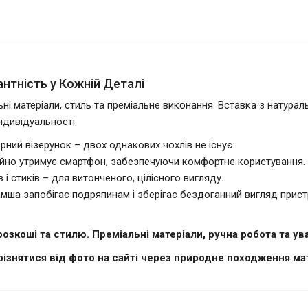
антність у Кожній Деталі
льні матеріали, стиль та преміальне виконання. Вставка з натур
ндивідуальності.
ний візерунок – двох однакових чохлів не існує.
ійно утримує смартфон, забезпечуючи комфортне користування.
 і стиків – для витонченого, цілісного вигляду.
мша запобігає подряпинам і зберігає бездоганний вигляд прис
розкоші та стилю. Преміальні матеріали, ручна робота та у
різнятися від фото на сайті через природне походження мат