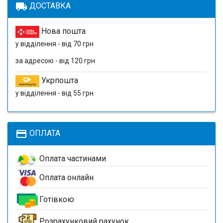
local_shipping
ДОСТАВКА
Нова пошта
у відділення - від 70 грн
за адресою - від 120 грн
Укрпошта
у відділення - від 55 грн
payment
ОПЛАТА
Оплата частинами
Оплата онлайн
Готівкою
Розрахунковий рахунок