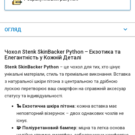
ОГЛЯД
Чохол Stenk SkinBacker Python – Екзотика та
Елегантність у Кожній Деталі
Stenk SkinBacker Python
– це чохол для тих, хто цінує
унікальні матеріали, стиль та преміальне виконання. Вставка
з натуральної шкіри пітона з центральною та дрібною
лускою перетворює ваш смартфон на справжній аксесуар
статусу та індивідуальності.
🐍 Екзотична шкіра пітона:
кожна вставка має
неповторний візерунок – двох однакових чохлів не
існує.
🧩 Поліуретановий бампер:
міцна та легка основа
надійно утримує смартфон, забезпечуючи комфортне