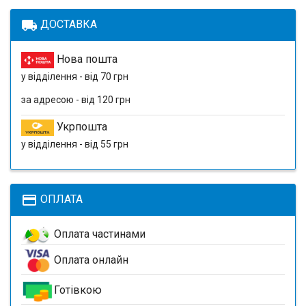
local_shipping
ДОСТАВКА
Нова пошта
у відділення - від 70 грн
за адресою - від 120 грн
Укрпошта
у відділення - від 55 грн
payment
ОПЛАТА
Оплата частинами
Оплата онлайн
Готівкою