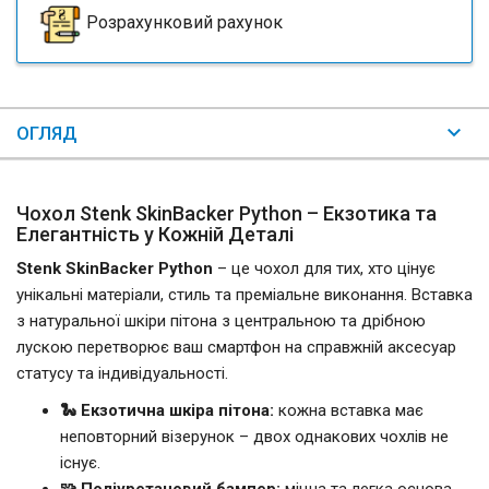
Розрахунковий рахунок
ОГЛЯД
Чохол Stenk SkinBacker Python – Екзотика та
Елегантність у Кожній Деталі
Stenk SkinBacker Python
– це чохол для тих, хто цінує
унікальні матеріали, стиль та преміальне виконання. Вставка
з натуральної шкіри пітона з центральною та дрібною
лускою перетворює ваш смартфон на справжній аксесуар
статусу та індивідуальності.
🐍 Екзотична шкіра пітона:
кожна вставка має
неповторний візерунок – двох однакових чохлів не
існує.
🧩 Поліуретановий бампер:
міцна та легка основа