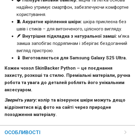
надійно утримує смартфон, забезпечуючи комфортне
користування.
🧵 Акуратне кріплення шкіри:
шкіра приклеєна без
швів і стиків – для витонченого, цілісного вигляду.
🪶 Внутрішня підкладка з натуральної замші:
м’яка
замша запобігає подряпинам і зберігає бездоганний
вигляд пристрою.
📱 Виготовляється для Samsung Galaxy S25 Ultra.
Кожен чохол SkinBacker Python – це поєднання
захисту, розкоші та стилю. Преміальні матеріали, ручна
робота та увага до деталей роблять його унікальним
аксесуаром.
Зверніть увагу:
колір та візерунок шкіри можуть дещо
відрізнятися від фото на сайті через природне
походження матеріалу.
ОСОБЛИВОСТІ