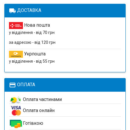
local_shipping
ДОСТАВКА
Нова пошта
у відділення - від 70 грн
за адресою - від 120 грн
Укрпошта
у відділення - від 55 грн
payment
ОПЛАТА
Оплата частинами
Оплата онлайн
Готівкою