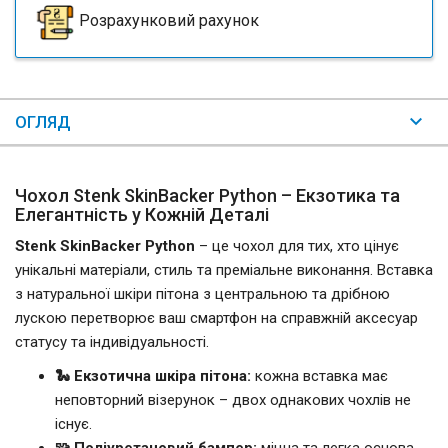
Розрахунковий рахунок
ОГЛЯД
Чохол Stenk SkinBacker Python – Екзотика та
Елегантність у Кожній Деталі
Stenk SkinBacker Python
– це чохол для тих, хто цінує
унікальні матеріали, стиль та преміальне виконання. Вставка
з натуральної шкіри пітона з центральною та дрібною
лускою перетворює ваш смартфон на справжній аксесуар
статусу та індивідуальності.
🐍 Екзотична шкіра пітона:
кожна вставка має
неповторний візерунок – двох однакових чохлів не
існує.
🧩 Поліуретановий бампер:
міцна та легка основа