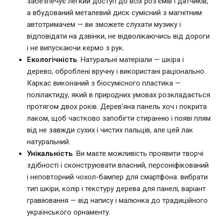
забезпечує легкий доступ до всіх роз'ємів і датчиків,
а вбудований металевий диск сумісний з магнітним
автотримачем — ви зможете слухати музику і
відповідати на дзвінки, не відволікаючись від дороги
і не випускаючи кермо з рук.
Екологічність
. Натуральні матеріали — шкіра і
дерево, оброблені вручну і використані раціонально.
Каркас виконаний з біосумісного пластика —
полілактиду, який в природних умовах розкладається
протягом двох років. Дерев'яна панель хоч і покрита
лаком, щоб частково запобігти стиранню і появі плям
від не завжди сухих і чистих пальців, але цей лак
натуральний.
Унікальність
. Ви маєте можливість проявити творчі
здібності і сконструювати власний, персоніфікований
і неповторний чохол-бампер для смартфона: вибрати
тип шкіри, колір і текстуру дерева для панелі, варіант
гравіювання — від напису і малюнка до традиційного
українського орнаменту.