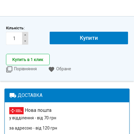
Кількість:
Купити
Купить в 1 клик
Порівняння
Обране
local_shipping
ДОСТАВКА
Нова пошта
у відділення - від 70 грн
за адресою - від 120 грн