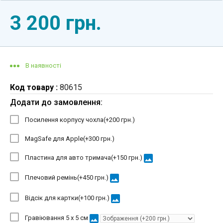
3 200 грн.
В наявності
Код товару :
80615
Додати до замовлення:
Посилення корпусу чохла(+
200 грн.
)
MagSafe для Apple(+
300 грн.
)
image
Пластина для авто тримача(+
150 грн.
)
image
Плечовий ремінь(+
450 грн.
)
image
Відсік для картки(+
100 грн.
)
image
Гравіювання 5 х 5 см