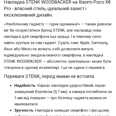
Накладка STENK WOODBACKER на Xiaomi Poco X8
Pro - власний стиль, ідеальний захист і
ексклюзивний дизайн.
«Улюбленому гаджету — гідна одежинка!» — таким девізом
міг би скористатися бренд STENK, але насправді нова
накладка для смартфона іще краща. І в певному сенсі
навіть крутіша за сам гаджет. Судіть самі: Apple, Samsung,
Asus або Meizu не можуть собі дозволити випуск
індивідуально змодельованого смартфона, а накладка
STENK WOODBACKER — абсолютно оригінальна і може бути
створена в одному екземплярі. І це не єдина її перевага.
Переваги STENK, перед якими не встояти.
Надійність
. Каркас накладки ударостійкий, екран
захищений бортиком (0,7 мм), а камера поглиблена на
1 мм від поверхні — про безпеку гаджета можна не
хвилюватися.
Зручність
. Накладка захищає смартфон і при цьому