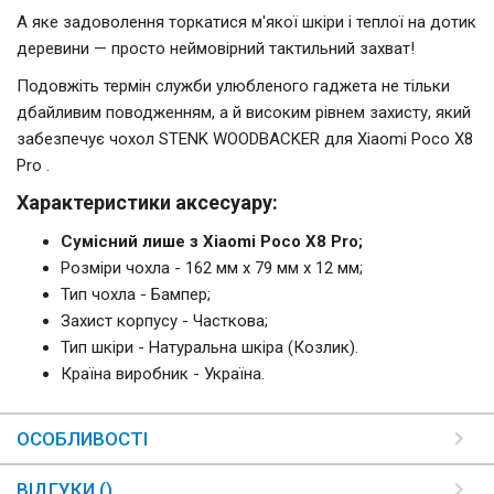
А яке задоволення торкатися м'якої шкіри і теплої на дотик
деревини — просто неймовірний тактильний захват!
Подовжіть термін служби улюбленого гаджета не тільки
дбайливим поводженням, а й високим рівнем захисту, який
забезпечує чохол STENK WOODBACKER для Xiaomi Poco X8
Pro .
Характеристики аксесуару:
Сумісний лише з Xiaomi Poco X8 Pro;
Розміри чохла - 162 мм x 79 мм x 12 мм;
Тип чохла - Бампер;
Захист корпусу - Часткова;
Тип шкіри - Натуральна шкіра (Козлик).
Країна виробник - Україна.
ОСОБЛИВОСТІ
ВІДГУКИ ()