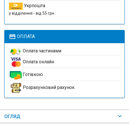
Укрпошта
у відділення - від 55 грн
payment
ОПЛАТА
Оплата частинами
Оплата онлайн
Готівкою
Розрахунковий рахунок
ОГЛЯД