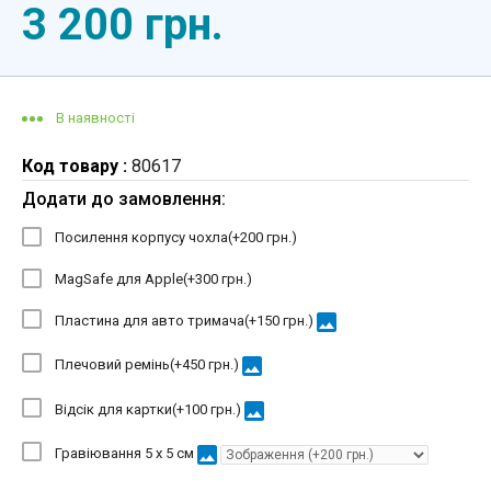
3 200 грн.
В наявності
Код товару :
80617
Додати до замовлення:
Посилення корпусу чохла(+
200 грн.
)
MagSafe для Apple(+
300 грн.
)
image
Пластина для авто тримача(+
150 грн.
)
image
Плечовий ремінь(+
450 грн.
)
image
Відсік для картки(+
100 грн.
)
image
Гравіювання 5 х 5 см