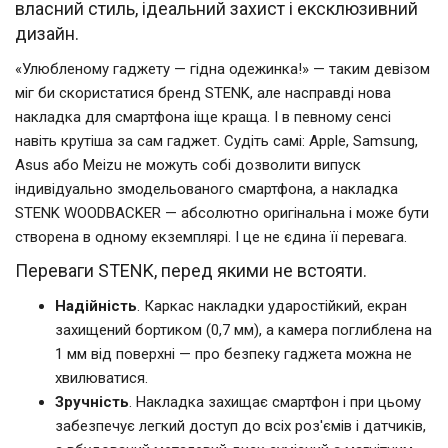
власний стиль, ідеальний захист і ексклюзивний
дизайн.
«Улюбленому гаджету — гідна одежинка!» — таким девізом
міг би скористатися бренд STENK, але насправді нова
накладка для смартфона іще краща. І в певному сенсі
навіть крутіша за сам гаджет. Судіть самі: Apple, Samsung,
Asus або Meizu не можуть собі дозволити випуск
індивідуально змодельованого смартфона, а накладка
STENK WOODBACKER — абсолютно оригінальна і може бути
створена в одному екземплярі. І це не єдина її перевага.
Переваги STENK, перед якими не встояти.
Надійність
. Каркас накладки ударостійкий, екран
захищений бортиком (0,7 мм), а камера поглиблена на
1 мм від поверхні — про безпеку гаджета можна не
хвилюватися.
Зручність
. Накладка захищає смартфон і при цьому
забезпечує легкий доступ до всіх роз'ємів і датчиків,