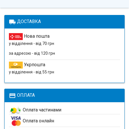
local_shipping
ДОСТАВКА
Нова пошта
у відділення - від 70 грн
за адресою - від 120 грн
Укрпошта
у відділення - від 55 грн
payment
ОПЛАТА
Оплата частинами
Оплата онлайн