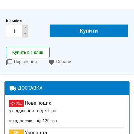
Кількість:
Купити
Купить в 1 клик
Порівняння
Обране
local_shipping
ДОСТАВКА
Нова пошта
у відділення - від 70 грн
за адресою - від 120 грн
Укрпошта