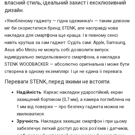
власний стиль, ідеальний захист і ексклюзивний
дизайн.
«Улюбленому гаджету — гідна одежинка!» — таким девізом
міг би скористатися бренд STENK, але насправді нова
накладка для смартфона іще краща. І в певному сенсі
навіть крутіша за сам гаджет. Судіть самі: Apple, Samsung,
Asus або Meizu не можуть собі дозволити випуск
індивідуально змодельованого смартфона, а накладка
STENK WOODBACKER — абсолютно оригінальна і може бути
створена в одному екземплярі. І це не єдина її перевага.
Переваги STENK, перед якими не встояти.
Надійність
. Каркас накладки ударостійкий, екран
захищений бортиком (0,7 мм), а камера поглиблена на
1 мм від поверхні — про безпеку гаджета можна не
хвилюватися.
Зручність
. Накладка захищає смартфон і при цьому
забезпечує легкий доступ до всіх роз'ємів і датчиків,