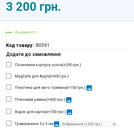
3 200 грн.
В наявності
Код товару :
80391
Додати до замовлення:
Посилення корпусу чохла(+
200 грн.
)
MagSafe для Apple(+
300 грн.
)
image
Пластина для авто тримача(+
150 грн.
)
image
Плечовий ремінь(+
450 грн.
)
image
Відсік для картки(+
100 грн.
)
image
Гравіювання 5 х 5 см