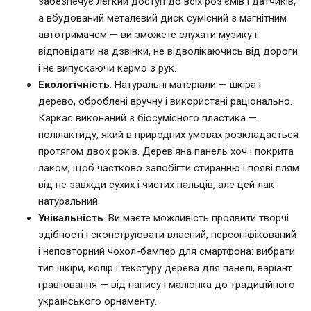
забезпечує легкий доступ до всіх роз'ємів і датчиків,
а вбудований металевий диск сумісний з магнітним
автотримачем — ви зможете слухати музику і
відповідати на дзвінки, не відволікаючись від дороги
і не випускаючи кермо з рук.
Екологічність
. Натуральні матеріали — шкіра і
дерево, оброблені вручну і використані раціонально.
Каркас виконаний з біосумісного пластика —
полілактиду, який в природних умовах розкладається
протягом двох років. Дерев'яна панель хоч і покрита
лаком, щоб частково запобігти стиранню і появі плям
від не завжди сухих і чистих пальців, але цей лак
натуральний.
Унікальність
. Ви маєте можливість проявити творчі
здібності і сконструювати власний, персоніфікований
і неповторний чохол-бампер для смартфона: вибрати
тип шкіри, колір і текстуру дерева для панелі, варіант
гравіювання — від напису і малюнка до традиційного
українського орнаменту.