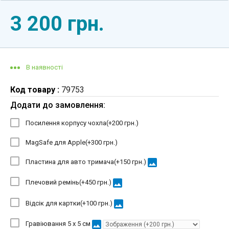
3 200 грн.
В наявності
Код товару :
79753
Додати до замовлення:
Посилення корпусу чохла(+
200 грн.
)
MagSafe для Apple(+
300 грн.
)
image
Пластина для авто тримача(+
150 грн.
)
image
Плечовий ремінь(+
450 грн.
)
image
Відсік для картки(+
100 грн.
)
image
Гравіювання 5 х 5 см