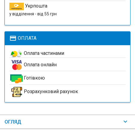
Укрпошта
у відділення - від 55 грн
payment
ОПЛАТА
Оплата частинами
Оплата онлайн
Готівкою
Розрахунковий рахунок
ОГЛЯД