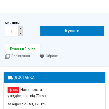
Кількість:
Купити
Купить в 1 клик
Порівняння
Обране
local_shipping
ДОСТАВКА
Нова пошта
у відділення - від 70 грн
за адресою - від 120 грн