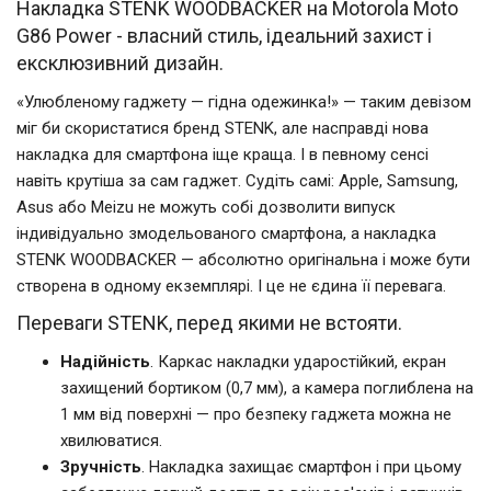
Накладка STENK WOODBACKER на Motorola Moto
G86 Power - власний стиль, ідеальний захист і
ексклюзивний дизайн.
«Улюбленому гаджету — гідна одежинка!» — таким девізом
міг би скористатися бренд STENK, але насправді нова
накладка для смартфона іще краща. І в певному сенсі
навіть крутіша за сам гаджет. Судіть самі: Apple, Samsung,
Asus або Meizu не можуть собі дозволити випуск
індивідуально змодельованого смартфона, а накладка
STENK WOODBACKER — абсолютно оригінальна і може бути
створена в одному екземплярі. І це не єдина її перевага.
Переваги STENK, перед якими не встояти.
Надійність
. Каркас накладки ударостійкий, екран
захищений бортиком (0,7 мм), а камера поглиблена на
1 мм від поверхні — про безпеку гаджета можна не
хвилюватися.
Зручність
. Накладка захищає смартфон і при цьому