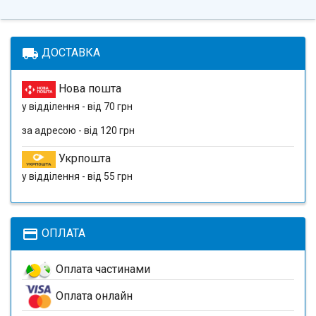
local_shipping
ДОСТАВКА
Нова пошта
у відділення - від 70 грн
за адресою - від 120 грн
Укрпошта
у відділення - від 55 грн
payment
ОПЛАТА
Оплата частинами
Оплата онлайн