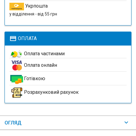
Укрпошта
у відділення - від 55 грн
payment
ОПЛАТА
Оплата частинами
Оплата онлайн
Готівкою
Розрахунковий рахунок
ОГЛЯД