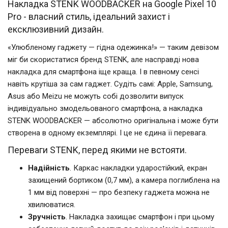
Накладка STENK WOODBACKER на Google Pixel 10
Pro - власний стиль, ідеальний захист і
ексклюзивний дизайн.
«Улюбленому гаджету — гідна одежинка!» — таким девізом
міг би скористатися бренд STENK, але насправді нова
накладка для смартфона іще краща. І в певному сенсі
навіть крутіша за сам гаджет. Судіть самі: Apple, Samsung,
Asus або Meizu не можуть собі дозволити випуск
індивідуально змодельованого смартфона, а накладка
STENK WOODBACKER — абсолютно оригінальна і може бути
створена в одному екземплярі. І це не єдина її перевага.
Переваги STENK, перед якими не встояти.
Надійність
. Каркас накладки ударостійкий, екран
захищений бортиком (0,7 мм), а камера поглиблена на
1 мм від поверхні — про безпеку гаджета можна не
хвилюватися.
Зручність
. Накладка захищає смартфон і при цьому