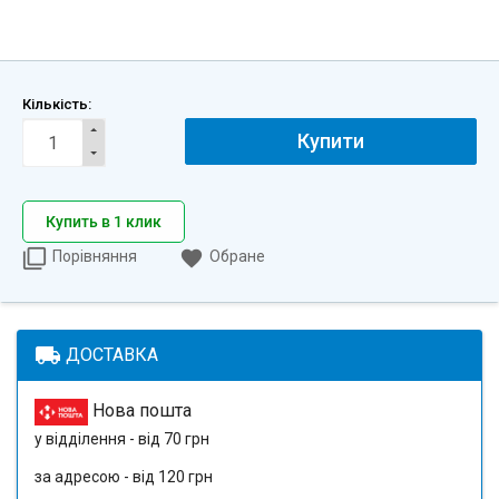
Кількість:
Купити
Купить в 1 клик
Порівняння
Обране
local_shipping
ДОСТАВКА
Нова пошта
у відділення - від 70 грн
за адресою - від 120 грн