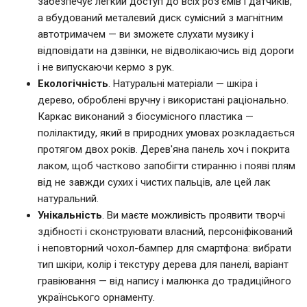
забезпечує легкий доступ до всіх роз'ємів і датчиків,
а вбудований металевий диск сумісний з магнітним
автотримачем — ви зможете слухати музику і
відповідати на дзвінки, не відволікаючись від дороги
і не випускаючи кермо з рук.
Екологічність
. Натуральні матеріали — шкіра і
дерево, оброблені вручну і використані раціонально.
Каркас виконаний з біосумісного пластика —
полілактиду, який в природних умовах розкладається
протягом двох років. Дерев'яна панель хоч і покрита
лаком, щоб частково запобігти стиранню і появі плям
від не завжди сухих і чистих пальців, але цей лак
натуральний.
Унікальність
. Ви маєте можливість проявити творчі
здібності і сконструювати власний, персоніфікований
і неповторний чохол-бампер для смартфона: вибрати
тип шкіри, колір і текстуру дерева для панелі, варіант
гравіювання — від напису і малюнка до традиційного
українського орнаменту.