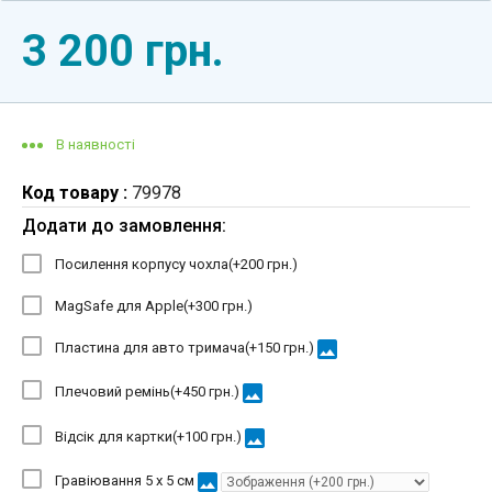
3 200 грн.
В наявності
Код товару :
79978
Додати до замовлення:
Посилення корпусу чохла(+
200 грн.
)
MagSafe для Apple(+
300 грн.
)
image
Пластина для авто тримача(+
150 грн.
)
image
Плечовий ремінь(+
450 грн.
)
image
Відсік для картки(+
100 грн.
)
image
Гравіювання 5 х 5 см