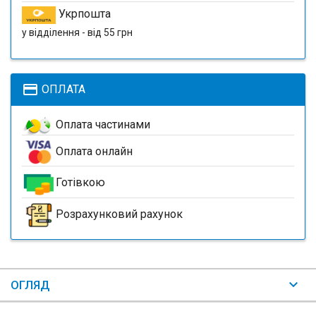
Укрпошта
у відділення - від 55 грн
payment
ОПЛАТА
Оплата частинами
Оплата онлайн
Готівкою
Розрахунковий рахунок
ОГЛЯД