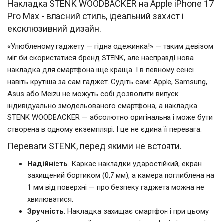
Накладка STENK WOODBACKER на Apple iPhone 17
Pro Max - власний стиль, ідеальний захист і
ексклюзивний дизайн.
«Улюбленому гаджету — гідна одежинка!» — таким девізом
міг би скористатися бренд STENK, але насправді нова
накладка для смартфона іще краща. І в певному сенсі
навіть крутіша за сам гаджет. Судіть самі: Apple, Samsung,
Asus або Meizu не можуть собі дозволити випуск
індивідуально змодельованого смартфона, а накладка
STENK WOODBACKER — абсолютно оригінальна і може бути
створена в одному екземплярі. І це не єдина її перевага.
Переваги STENK, перед якими не встояти.
Надійність
. Каркас накладки ударостійкий, екран
захищений бортиком (0,7 мм), а камера поглиблена на
1 мм від поверхні — про безпеку гаджета можна не
хвилюватися.
Зручність
. Накладка захищає смартфон і при цьому