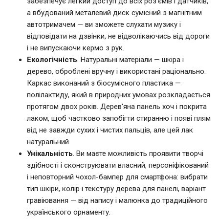
забезпечує легкий доступ до всіх роз'ємів і датчиків,
а вбудований металевий диск сумісний з магнітним
автотримачем — ви зможете слухати музику і
відповідати на дзвінки, не відволікаючись від дороги
і не випускаючи кермо з рук.
Екологічність
. Натуральні матеріали — шкіра і
дерево, оброблені вручну і використані раціонально.
Каркас виконаний з біосумісного пластика —
полілактиду, який в природних умовах розкладається
протягом двох років. Дерев'яна панель хоч і покрита
лаком, щоб частково запобігти стиранню і появі плям
від не завжди сухих і чистих пальців, але цей лак
натуральний.
Унікальність
. Ви маєте можливість проявити творчі
здібності і сконструювати власний, персоніфікований
і неповторний чохол-бампер для смартфона: вибрати
тип шкіри, колір і текстуру дерева для панелі, варіант
гравіювання — від напису і малюнка до традиційного
українського орнаменту.