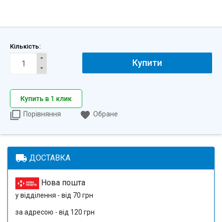
Кількість:
Купити
Купить в 1 клик
Порівняння
Обране
local_shipping
ДОСТАВКА
Нова пошта
у відділення - від 70 грн
за адресою - від 120 грн