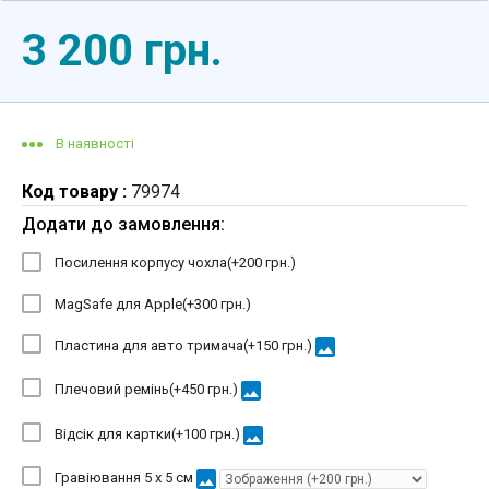
3 200 грн.
В наявності
Код товару :
79974
Додати до замовлення:
Посилення корпусу чохла(+
200 грн.
)
MagSafe для Apple(+
300 грн.
)
image
Пластина для авто тримача(+
150 грн.
)
image
Плечовий ремінь(+
450 грн.
)
image
Відсік для картки(+
100 грн.
)
image
Гравіювання 5 х 5 см