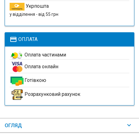
Укрпошта
у відділення - від 55 грн
payment
ОПЛАТА
Оплата частинами
Оплата онлайн
Готівкою
Розрахунковий рахунок
ОГЛЯД