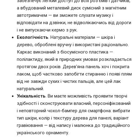
забезпечує легкий доступ до всіх роз'ємів і датчиків,
а вбудований металевий диск сумісний з магнітним
автотримачем — ви зможете слухати музику і
відповідати на дзвінки, не відволікаючись від дороги
і не випускаючи кермо з рук.
Екологічність
. Натуральні матеріали — шкіра і
дерево, оброблені вручну і використані раціонально.
Каркас виконаний з біосумісного пластика —
полілактиду, який в природних умовах розкладається
протягом двох років. Дерев'яна панель хоч і покрита
лаком, щоб частково запобігти стиранню і появі плям
від не завжди сухих і чистих пальців, але цей лак
натуральний.
Унікальність
. Ви маєте можливість проявити творчі
здібності і сконструювати власний, персоніфікований
і неповторний чохол-бампер для смартфона: вибрати
тип шкіри, колір і текстуру дерева для панелі, варіант
гравіювання — від напису і малюнка до традиційного
українського орнаменту.