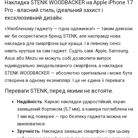
Накладка STENK WOODBACKER на Apple iPhone 17
Pro - власний стиль, ідеальний захист і
ексклюзивний дизайн.
«Улюбленому гаджету — гідна одежинка!» — таким девізом
міг би скористатися бренд STENK, але насправді нова
накладка для смартфона іще краща. І в певному сенсі
навіть крутіша за сам гаджет. Судіть самі: Apple, Samsung,
Asus або Meizu не можуть собі дозволити випуск
індивідуально змодельованого смартфона, а накладка
STENK WOODBACKER — абсолютно оригінальна і може бути
створена в одному екземплярі. І це не єдина її перевага.
Переваги STENK, перед якими не встояти.
Надійність
. Каркас накладки ударостійкий, екран
захищений бортиком (0,7 мм), а камера поглиблена на
1 мм від поверхні — про безпеку гаджета можна не
хвилюватися.
Зручність
. Накладка захищає смартфон і при цьому