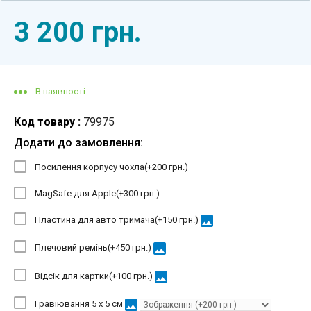
3 200 грн.
В наявності
Код товару :
79975
Додати до замовлення:
Посилення корпусу чохла(+
200 грн.
)
MagSafe для Apple(+
300 грн.
)
image
Пластина для авто тримача(+
150 грн.
)
image
Плечовий ремінь(+
450 грн.
)
image
Відсік для картки(+
100 грн.
)
image
Гравіювання 5 х 5 см