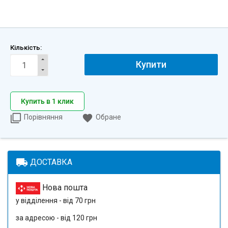
Кількість:
Купити
Купить в 1 клик
Порівняння
Обране
local_shipping
ДОСТАВКА
Нова пошта
у відділення - від 70 грн
за адресою - від 120 грн