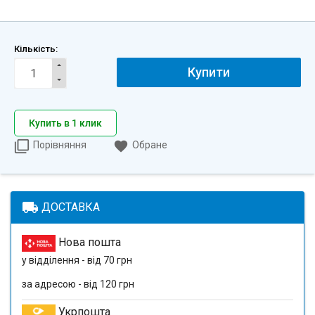
Кількість:
Купити
Купить в 1 клик
Порівняння
Обране
local_shipping
ДОСТАВКА
Нова пошта
у відділення - від 70 грн
за адресою - від 120 грн
Укрпошта