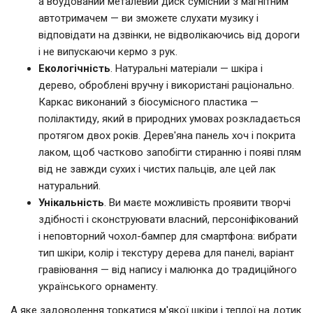
а вбудований металевий диск сумісний з магнітним
автотримачем — ви зможете слухати музику і
відповідати на дзвінки, не відволікаючись від дороги
і не випускаючи кермо з рук.
Екологічність
. Натуральні матеріали — шкіра і
дерево, оброблені вручну і використані раціонально.
Каркас виконаний з біосумісного пластика —
полілактиду, який в природних умовах розкладається
протягом двох років. Дерев'яна панель хоч і покрита
лаком, щоб частково запобігти стиранню і появі плям
від не завжди сухих і чистих пальців, але цей лак
натуральний.
Унікальність
. Ви маєте можливість проявити творчі
здібності і сконструювати власний, персоніфікований
і неповторний чохол-бампер для смартфона: вибрати
тип шкіри, колір і текстуру дерева для панелі, варіант
гравіювання — від напису і малюнка до традиційного
українського орнаменту.
А яке задоволення торкатися м'якої шкіри і теплої на дотик