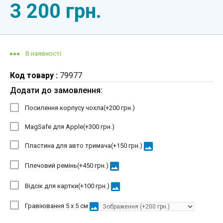
3 200 грн.
В наявності
Код товару :
79977
Додати до замовлення:
Посилення корпусу чохла(+
200 грн.
)
MagSafe для Apple(+
300 грн.
)
image
Пластина для авто тримача(+
150 грн.
)
image
Плечовий ремінь(+
450 грн.
)
image
Відсік для картки(+
100 грн.
)
image
Гравіювання 5 х 5 см