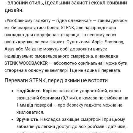
- власний стиль, ідеальний захист і ексклюзивний
дизайн.
«Улюбленому гаджету — гідна одежинка!» — таким девізом
міг би скористатися бренд STENK, але насправді нова
накладка для смартфона іще краща. І в певному сенсі
навіть крутіша за сам гаджет. Судіть самі: Apple, Samsung,
Asus або Meizu не можуть собі дозволити випуск
індивідуально змодельованого смартфона, а накладка
STENK WOODBACKER — абсолютно оригінальна і може бути
створена в одному екземплярі. І це не єдина її перевага.
Переваги STENK, перед якими не встояти.
Надійність
. Каркас накладки ударостійкий, екран
захищений бортиком (0,7 мм), а камера поглиблена на
1 мм від поверхні — про безпеку гаджета можна не
хвилюватися.
Зручність
. Накладка захищає смартфон і при цьому
забезпечує легкий доступ до всіх роз'ємів і датчиків,