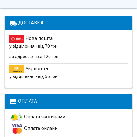
local_shipping
ДОСТАВКА
Нова пошта
у відділення - від 70 грн
за адресою - від 120 грн
Укрпошта
у відділення - від 55 грн
payment
ОПЛАТА
Оплата частинами
Оплата онлайн