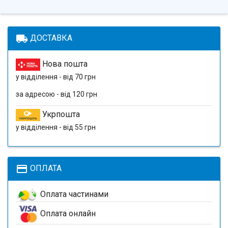
local_shipping
ДОСТАВКА
Нова пошта
у відділення - від 70 грн
за адресою - від 120 грн
Укрпошта
у відділення - від 55 грн
payment
ОПЛАТА
Оплата частинами
Оплата онлайн