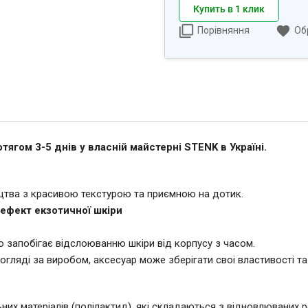
Купить в 1 клик
Порівняння
Об
ягом 3-5 днів у власній майстерні STENK в Україні.
ицтва з красивою текстурою та приємною на дотик.
 ефект екзотичної шкіри
о запобігає відслоюванню шкіри від корпусу з часом.
ляді за виробом, аксесуар може зберігати своі властивості та г
их матеріалів (полілактид), які складаються з відновлюваних ре