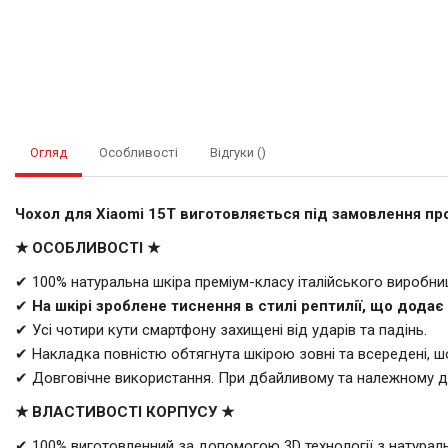
Огляд
Особливості
Відгуки ()
Чохол для Xiaomi 15T виготовляється під замовлення прот
★ ОСОБЛИВОСТІ ★
✔ 100% натуральна шкіра преміум-класу італійського виробн
✔
На шкірі зроблене тиснення в стилі рептилії, що додає
✔ Усі чотири кути смартфону захищені від ударів та падінь.
✔ Накладка повністю обтягнута шкірою зовні та всередені, ш
✔ Довговічне використання. При дбайливому та належному дог
★ ВЛАСТИВОСТІ КОРПУСУ ★
✔ 100% виготовленний за допомогою 3D технології з натуральн