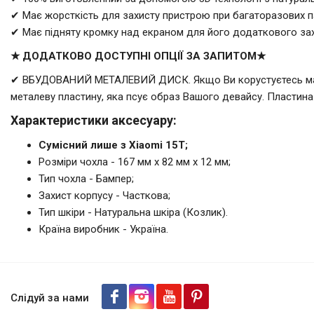
✔ Має жорсткість для захисту пристрою при багаторазових па
✔ Має підняту кромку над екраном для його додаткового зах
★ ДОДАТКОВО ДОСТУПНІ ОПЦІЇ ЗА ЗАПИТОМ★
✔ ВБУДОВАНИЙ МЕТАЛЕВИЙ ДИСК. Якщо Ви корустуєтесь магніт
металеву пластину, яка псує образ Вашого девайсу. Пластина
Характеристики аксесуару:
Сумісний лише з Xiaomi 15T;
Розміри чохла - 167 мм x 82 мм x 12 мм;
Тип чохла - Бампер;
Захист корпусу - Часткова;
Тип шкіри - Натуральна шкіра (Козлик).
Країна виробник - Україна.
Шкіряна накладка Stenk Repti
Слідуй за нами