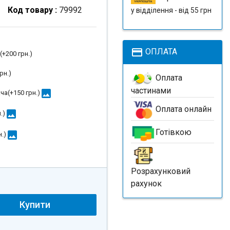
Код товару :
79992
у відділення - від 55 грн
payment
ОПЛАТА
(+
200 грн.
)
рн.
)
Оплата
частинами
image
ча(+
150 грн.
)
Оплата онлайн
image
.
)
Готівкою
image
н.
)
Розрахунковий
рахунок
Купити