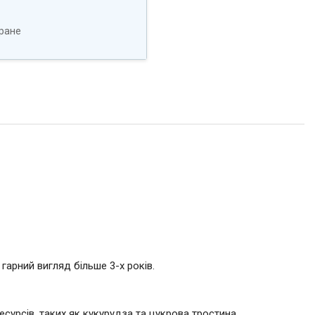
ране
арний вигляд більше 3-х років.
сурсів, таких як кукурудза та цукрова тростина.