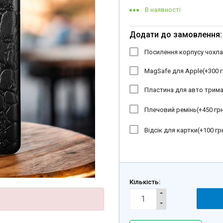
В наявності
Додати до замовлення:
Посилення корпусу чохла
MagSafe для Apple(+
300 г
Пластина для авто трима
Плечовий ремінь(+
450 грн
Відсік для картки(+
100 гр
Кількість: