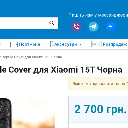
Пишіть нам у мессенджери
Портмоне
Аксесуари
Розпродаж
 Reptile Cover для Xiaomi 15T Чорна
le Cover для Xiaomi 15T Чорна
Зможемо відправити товар:
2 700 грн.