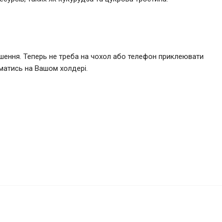
ення. Теперь не треба на чохол або телефон приклеювати
иматись на Вашом холдері.
2 700 грн.
Купити