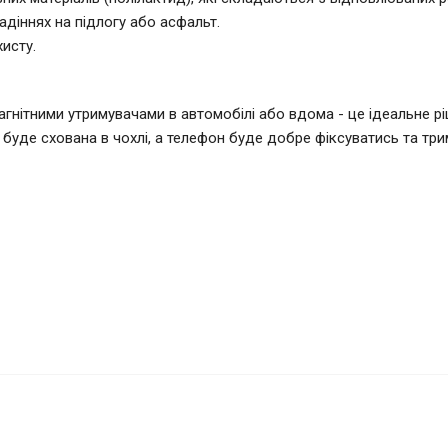
діннях на підлогу або асфальт.
исту.
ними утримувачами в автомобілі або вдома - це ідеальне ріш
 буде схована в чохлі, а телефон буде добре фіксуватись та тр
le Cover для Xiaomi 15T Чорна