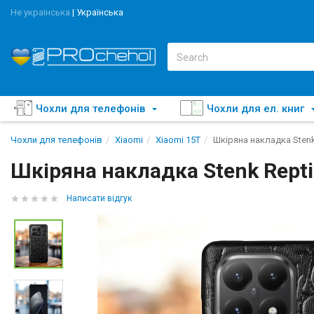
Не українська
|
Українська
Чохли для телефонів
Чохли для ел. книг
Чохли для телефонів
Xiaomi
Xiaomi 15T
Шкіряна накладка Stenk
Шкіряна накладка Stenk Repti
Написати відгук