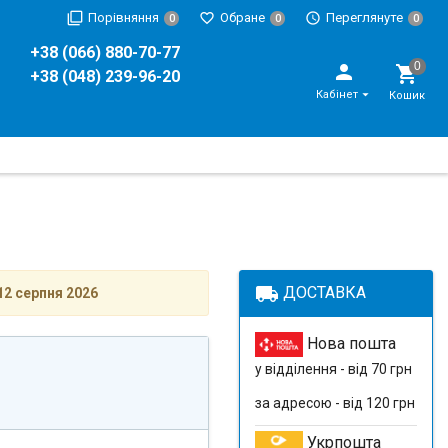
Порівняння
Обране
Переглянуте
0
0
0
+38 (066) 880-70-77
+38 (048) 239-96-20
Кабінет
Кошик
local_shipping
ДОСТАВКА
12 серпня 2026
Нова пошта
у відділення - від 70 грн
за адресою - від 120 грн
Укрпошта